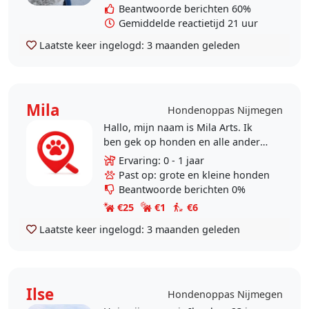
iedere dag..
Beantwoorde berichten 60%
Gemiddelde reactietijd 21 uur
Laatste keer ingelogd:
3 maanden geleden
Mila
Hondenoppas Nijmegen
Hallo, mijn naam is Mila Arts. Ik
ben gek op honden en alle andere
dieren, maar zelf heb ik jammer
Ervaring: 0 - 1 jaar
genoeg nooit een huisdier gehad.
Past op: grote en kleine honden
Verder wandel ik..
Beantwoorde berichten 0%
€25
€1
€6
Laatste keer ingelogd:
3 maanden geleden
Ilse
Hondenoppas Nijmegen