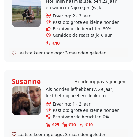
Hoi, mijn naam is Ilse, ben 23 jaar
en woon in Nijmegen (wijk:
Galgenveld). Als op-kamer-wonend-
Ervaring: 2 - 3 jaar
student mis ik de wandelingen met
Past op: grote en kleine honden
mijn trouwe..
Beantwoorde berichten 80%
Gemiddelde reactietijd 6 uur
€10
Laatste keer ingelogd:
3 maanden geleden
Susanne
Hondenoppas Nijmegen
Als hondenliefhebber (V, 29 jaar)
lijkt het mij heel erg leuk om
oppasadresje te vinden in
Ervaring: 1 - 2 jaar
Nijmegen. Momenteel heb ik veel
Past op: grote en kleine honden
vrijheid in mijn week..
Beantwoorde berichten 0%
€25
€30
€10
Laatste keer ingelogd:
3 maanden geleden