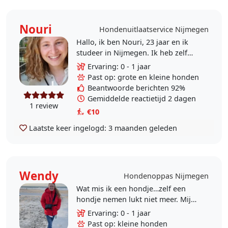
Nouri
Hondenuitlaatservice Nijmegen
Hallo, ik ben Nouri, 23 jaar en ik
studeer in Nijmegen. Ik heb zelf
geen hond, maar zou er graag een
Ervaring: 0 - 1 jaar
willen. Graag help ik mensen bij het
Past op: grote en kleine honden
uitlaten..
Beantwoorde berichten 92%
Gemiddelde reactietijd 2 dagen
1 review
€10
Laatste keer ingelogd:
3 maanden geleden
Wendy
Hondenoppas Nijmegen
Wat mis ik een hondje…zelf een
hondje nemen lukt niet meer. Mijn
vorige hondje heb ik vorig jaar in
Ervaring: 0 - 1 jaar
moeten laten slapen. Dit doet nog
Past op: kleine honden