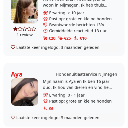
woon in Nijmegen. Ik heb thuis
altijd al honden gehad en sinds ik
Ervaring: > 10 jaar
op mijzelf woon, mis ik heel erg de
Past op: grote en kleine honden
gezelligheid..
Beantwoorde berichten 13%
Gemiddelde reactietijd 13 uur
1 review
€20
€25
€10
Laatste keer ingelogd:
3 maanden geleden
Aya
Hondenuitlaatservice Nijmegen
Mijn naam is Aya en Ik ben 16 jaar
oud. Ik hou van dieren en vind het
fijn om buiten bezig te zijn.
Ervaring: 0 - 1 jaar
Daarom lijkt het mij een leuke en
Past op: grote en kleine honden
passende taak..
€6
Laatste keer ingelogd:
3 maanden geleden