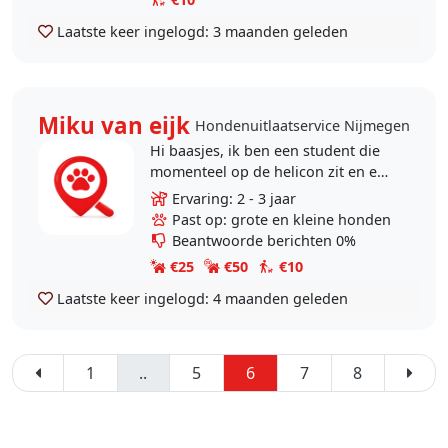
Laatste keer ingelogd:
3 maanden geleden
Miku van eijk
Hondenuitlaatservice Nijmegen
Hi baasjes, ik ben een student die
momenteel op de helicon zit en een
opleiding dier en management
Ervaring: 2 - 3 jaar
volgt. Ik ben veel bezig met de
Past op: grote en kleine honden
verzorging van..
Beantwoorde berichten 0%
€25
€50
€10
Laatste keer ingelogd:
4 maanden geleden
1
..
5
6
7
8