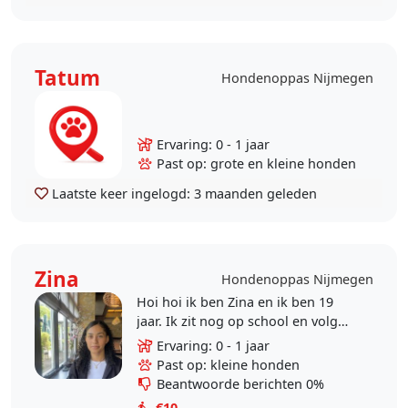
Tatum
Hondenoppas Nijmegen
Ervaring: 0 - 1 jaar
Past op: grote en kleine honden
Laatste keer ingelogd:
3 maanden geleden
Zina
Hondenoppas Nijmegen
Hoi hoi ik ben Zina en ik ben 19
jaar. Ik zit nog op school en volg
momenteel de opleiding
Ervaring: 0 - 1 jaar
persoonlijk begeleider
Past op: kleine honden
maatschappelijke zorg. Ik ben een..
Beantwoorde berichten 0%
€10