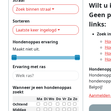
Straal
Wilt u
Zoek binnen straal
Geen p
Sorteren
links:
Laatste keer ingelogd
Zoek i
Hon
Hondenoppas ervaring
Hon
Maakt niet uit.
Hon
Hon
Ervaring met ras
Hondenopp
Hondenoppas
hondenoppas
Balgoij!
Wanneer je een hondenoppas
zoekt
Aanmelden 
Ma
Di
Wo
Do
Vr
Za
Zo
Ochtend
Middag