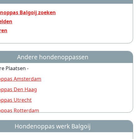
noppas Balgoij zoeken
lden
ren
Andere hondenoppassen
re Plaatsen -
ppas Amsterdam
ppas Den Haag
ppas Utrecht
ppas Rotterdam
ppas Nijmegen
Hondenoppas werk Balgoij
ppas Groningen