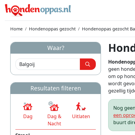
Home
Hondenoppas gezocht
Hondenoppas gezocht Bal
Hond
Waar?
Hondenopp
geen honden
om op honde
wordt gevon
Resultaten filteren
gezellig tijd
Nog geen 
een opro
Dag
Dag &
Uitlaten
buurt dir
Nacht