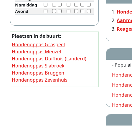
Namiddag
Avond
Honde
Aanme
Reage
Plaatsen in de buurt:
Hondenoppas Graspeel
Hondenoppas Menzel
Hondenoppas Duifhuis (Landerd)
- Populai
Hondenoppas Slabroek
Hondenoppas Bruggen
Hondeno
Hondenoppas Zevenhuis
Hondeno
Hondenoppas Langenboom
Hondenoppas De Gagel
Hondeno
Hondenoppas Voederheil
Hondeno
Hondenoppas Kreitsberg
Hondeno
Hondeno