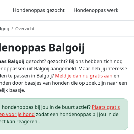
Hondenoppas gezocht
Hondenoppas werk
goij
Overzicht
enoppas Balgoij
as Balgoij
gezocht? gezocht? Bij ons hebben zich nog
oppassen uit Balgoij aangemeld. Maar heb jij interesse
n te passen in Balgoij?
Meld je dan nu gratis aan
en
den door baasjes van honden die op zoek zijn naar een
elijk baasje.
hondenoppas bij jou in de buurt actief?
Plaats gratis
ep voor je hond
zodat een hondenoppas bij jou in de
ect kan reageren..