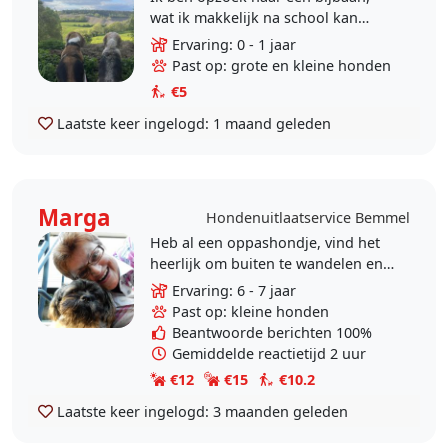
wat ik makkelijk na school kan
doen. Ik hou erg van dieren en heb
Ervaring: 0 - 1 jaar
zelf ook een hond. We hebben ook
Past op: grote en kleine honden
altijd dieren..
€5
Laatste keer ingelogd:
1 maand geleden
Marga
Hondenuitlaatservice Bemmel
Heb al een oppashondje, vind het
heerlijk om buiten te wandelen en
het liefst met een gezellige
Ervaring: 6 - 7 jaar
viervoeter erbij. Ben hele dagen
Past op: kleine honden
thuis en heb..
Beantwoorde berichten 100%
Gemiddelde reactietijd 2 uur
€12
€15
€10.2
Laatste keer ingelogd:
3 maanden geleden