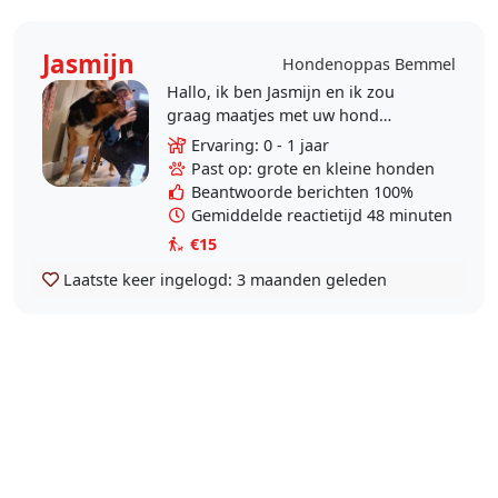
Jasmijn
Hondenoppas Bemmel
Hallo, ik ben Jasmijn en ik zou
graag maatjes met uw hond
worden. Van september tot
Ervaring: 0 - 1 jaar
november 2023 heb ik op hond
Past op: grote en kleine honden
Barry (kruising tussen..
Beantwoorde berichten 100%
Gemiddelde reactietijd 48 minuten
€15
Laatste keer ingelogd:
3 maanden geleden