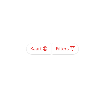
Kaart
Filters
Over Ons
Privacy
Voorwaarden
Tarieven
Help
Volg ons!