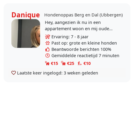
Danique
Hondenoppas Berg en Dal (Ubbergen)
Hey, aangezien ik nu in een
appartement woon en mij oude
hond bij mij ouders is verveel ik me
Ervaring: 7 - 8 jaar
vaak met wandelen en vind ik het
Past op: grote en kleine honden
leuk om u hond evt uit..
Beantwoorde berichten 100%
Gemiddelde reactietijd 7 minuten
€15
€25
€10
Laatste keer ingelogd:
3 weken geleden