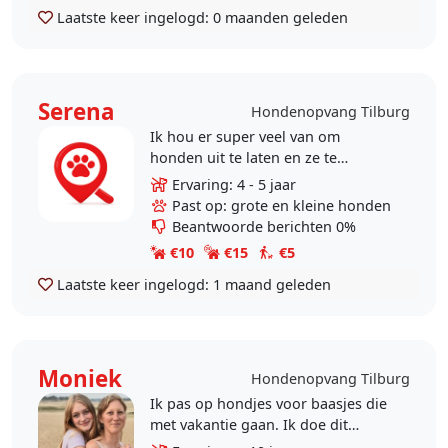
Laatste keer ingelogd:
0 maanden geleden
Serena
Hondenopvang Tilburg
Ik hou er super veel van om
honden uit te laten en ze te
verzorgen. dus zoekt u nog een
Ervaring: 4 - 5 jaar
oppas? ik help u graag! ik heb altijd
Past op: grote en kleine honden
toezicht door mijn..
Beantwoorde berichten 0%
€10
€15
€5
Laatste keer ingelogd:
1 maand geleden
Moniek
Hondenopvang Tilburg
Ik pas op hondjes voor baasjes die
met vakantie gaan. Ik doe dit
ondertussen al een aantal jaar