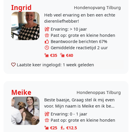
Ingrid
Hondenopvang Tilburg
Heb veel ervaring en ben een echte
dierenliefhebber!
Ervaring: > 10 jaar
Past op: grote en kleine honden
Beantwoorde berichten 67%
Gemiddelde reactietijd 2 uur
€35
€40
Laatste keer ingelogd:
1 week geleden
Meike
Hondenoppas Tilburg
Beste baasje, Graag stel ik mij even
voor. Mijn naam is Meike en ik ben
werkzaam als dierenartsassistent in
Ervaring: 0 - 1 jaar
een super leuke kliniek in Breda.
Past op: grote en kleine honden
Zelf..
€25
€12.5