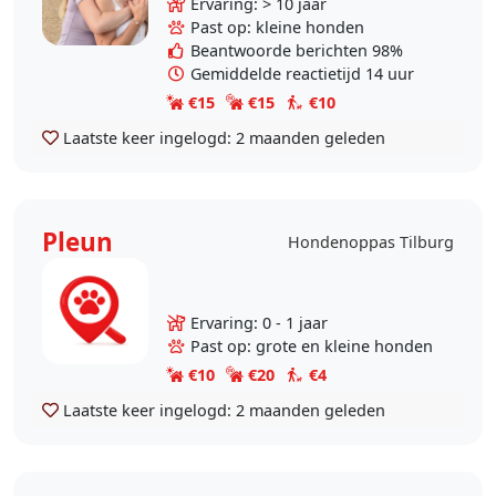
Ervaring: > 10 jaar
samen met mijn gezin. Ik heb een
Past op: kleine honden
vriend en 2 dochters..
Beantwoorde berichten 98%
Gemiddelde reactietijd 14 uur
€15
€15
€10
Laatste keer ingelogd:
2 maanden geleden
Pleun
Hondenoppas Tilburg
Ervaring: 0 - 1 jaar
Past op: grote en kleine honden
€10
€20
€4
Laatste keer ingelogd:
2 maanden geleden