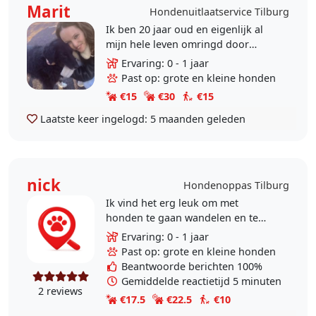
Marit
Hondenuitlaatservice Tilburg
Ik ben 20 jaar oud en eigenlijk al
mijn hele leven omringd door
dieren. Thuis hadden we altijd van
Ervaring: 0 - 1 jaar
alles rondlopen: katten, cavia’s, een
Past op: grote en kleine honden
hamster,..
€15
€30
€15
Laatste keer ingelogd:
5 maanden geleden
nick
Hondenoppas Tilburg
Ik vind het erg leuk om met
honden te gaan wandelen en te
spelen, maar ook vooral de
Ervaring: 0 - 1 jaar
aandacht geven aan de hond wat
Past op: grote en kleine honden
ze nodig hebben. Deze deel ik..
Beantwoorde berichten 100%
Gemiddelde reactietijd 5 minuten
2 reviews
€17.5
€22.5
€10