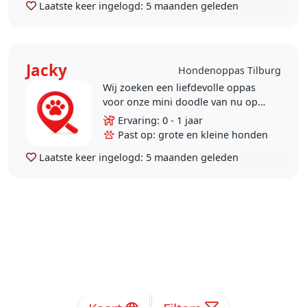
Laatste keer ingelogd:
5 maanden geleden
Jacky
Hondenoppas Tilburg
Wij zoeken een liefdevolle oppas
voor onze mini doodle van nu op
dit moment 10 maanden. Zinnelijk,
Ervaring: 0 - 1 jaar
kan even alleen thuis zijn.
Past op: grote en kleine honden
Aanhankelijk, kan met..
Laatste keer ingelogd:
5 maanden geleden