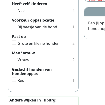
Hondeno
Heeft zelf kinderen
Hondeno
Nee
2
Hondeno
Voorkeur oppaslocatie
Ben jij o
Hondeno
Bij baasje van de hond
1
hondenopp
Hondeno
Past op
Hondeno
Grote en kleine honden
2
Hondeno
Man/ vrouw
Hondeno
Vrouw
2
Hondeno
Geslacht honden van
Hondeno
hondenoppas
Hondeno
Reu
1
Hondeno
Hondeno
Andere wijken in Tilburg:
Hondeno