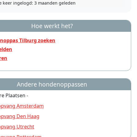
e keer ingelogd:
3 maanden geleden
Hoe werkt het?
noppas Tilburg zoeken
lden
ren
Andere hondenoppassen
re Plaatsen -
pvang Amsterdam
pvang Den Haag
pvang Utrecht