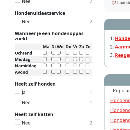
Nee
2
Laatst
Hondenuitlaatservice
Nee
2
Wanneer je een hondenoppas
Honde
zoekt
Aanme
Ma
Di
Wo
Do
Vr
Za
Zo
Ochtend
Reage
Middag
Namiddag
Avond
Heeft zelf honden
- Populai
Ja
1
Hondeno
Nee
1
Hondeno
Heeft zelf katten
Hondeno
Nee
2