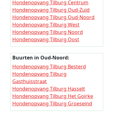
Hondenopvang Tilburg Centrum
Hondeno
Hondenopvang Tilburg Oud-Zuid
Hondenopvang Tilburg Oud-Noord
Hondeno
Hondenopvang Tilburg West
Hondeno
Hondenopvang Tilburg Noord
Hondenopvang Tilburg Oost
Hondeno
Hondenopvang Tilburg Zuid
Hondeno
Hondenopvang Tilburg Berkel-
Buurten in Oud-Noord:
Hondeno
Enschot
Hondenopvang Tilburg Besterd
Hondenopvang Tilburg Reeshof
Hondeno
Hondenopvang Tilburg
Hondenopvang Tilburg Udenhout
Gasthuisstraat
Hondeno
Hondenopvang Tilburg Hasselt
Hondeno
Hondenopvang Tilburg Het Goirke
Hondeno
Hondenopvang Tilburg Groeseind
Hondenopvang Tilburg Hoefstraat
Hondeno
Hondenopvang Tilburg Koestraat
Hondenop
Hondenopvang Tilburg Loven
Hondenopvang Tilburg
Hondeno