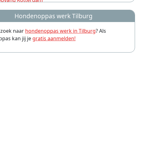
pvang Rotterdam
pvang Nijmegen
Hondenoppas werk Tilburg
pvang Groningen
p zoek naar
hondenoppas werk in Tilburg
? Als
pvang Almere
as kan jij je
gratis aanmelden!
pvang Amersfoort
pvang Arnhem
pvang Leiden
pvang Zwolle
pvang Eindhoven
pvang Breda
pvang Haarlem
pvang Apeldoorn
pvang Hoofddorp
pvang Purmerend