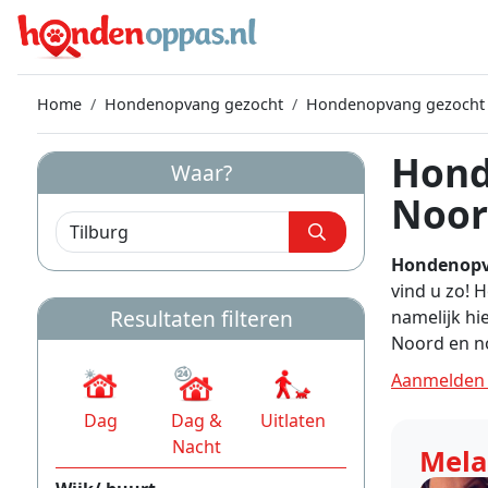
Home
Hondenopvang gezocht
Hondenopvang gezocht 
Hond
Waar?
Noor
Hondenopv
vind u zo! 
Resultaten filteren
namelijk hi
Noord en n
Aanmelden 
Dag
Dag &
Uitlaten
Nacht
Mela