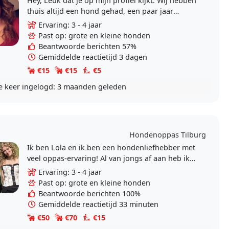
Hey, Leuk dat je op mijn profiel kijkt. Wij hebben
thuis altijd een hond gehad, een paar jaar
geleden overleed onze hondje en sindsdien ben
Ervaring: 3 - 4 jaar
ik..
Past op: grote en kleine honden
Beantwoorde berichten 57%
Gemiddelde reactietijd 3 dagen
€15
€15
€5
e keer ingelogd:
3 maanden geleden
Hondenoppas Tilburg
Ik ben Lola en ik ben een hondenliefhebber met
veel oppas-ervaring! Al van jongs af aan heb ik
met honden geleefd. Daarnaast is het trainen
Ervaring: 3 - 4 jaar
van..
Past op: grote en kleine honden
Beantwoorde berichten 100%
Gemiddelde reactietijd 33 minuten
€50
€70
€15