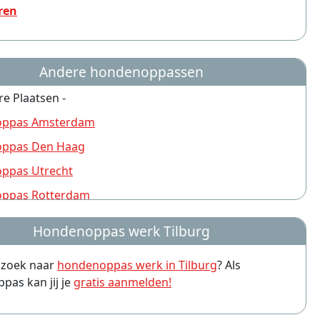
ren
Andere hondenoppassen
re Plaatsen -
ppas Amsterdam
ppas Den Haag
ppas Utrecht
ppas Rotterdam
ppas Nijmegen
Hondenoppas werk Tilburg
ppas Groningen
p zoek naar
hondenoppas werk in Tilburg
? Als
ppas Almere
as kan jij je
gratis aanmelden!
ppas Amersfoort
ppas Arnhem