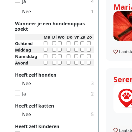
Ja
4
Mari
Nee
1
Wanneer je een hondenoppas
zoekt
Ma
Di
Wo
Do
Vr
Za
Zo
Ochtend
Middag
Laatst
Namiddag
Avond
Heeft zelf honden
Sere
Nee
3
Ja
2
Heeft zelf katten
Nee
5
Heeft zelf kinderen
Laatst