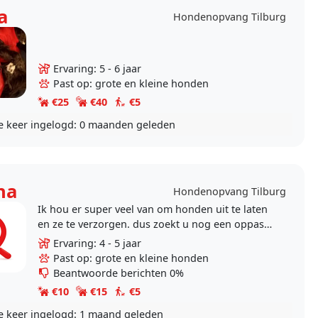
a
Hondenopvang Tilburg
Ervaring: 5 - 6 jaar
Past op: grote en kleine honden
€25
€40
€5
e keer ingelogd:
0 maanden geleden
na
Hondenopvang Tilburg
Ik hou er super veel van om honden uit te laten
en ze te verzorgen. dus zoekt u nog een oppas?
ik help u graag! ik heb altijd toezicht door mijn..
Ervaring: 4 - 5 jaar
Past op: grote en kleine honden
Beantwoorde berichten 0%
€10
€15
€5
e keer ingelogd:
1 maand geleden