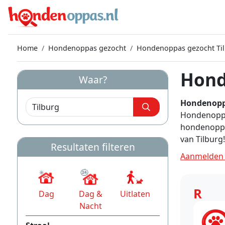
Home
Hondenoppas gezocht
Hondenoppas gezocht Ti
Hond
Waar?
Hondenopp
Hondenoppas
hondenoppa
van Tilburg!
Resultaten filteren
Aanmelden 
R
Dag
Dag &
Uitlaten
Nacht