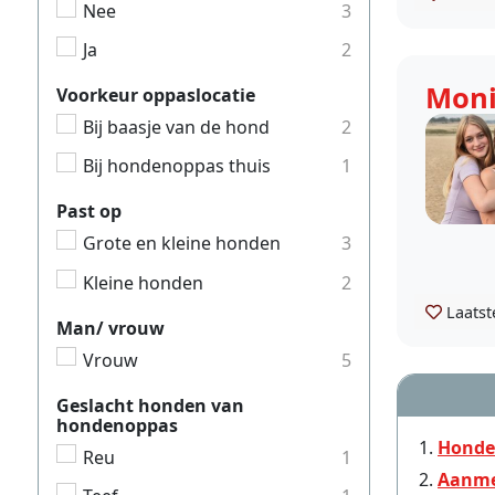
Nee
3
Ja
2
Mon
Voorkeur oppaslocatie
Bij baasje van de hond
2
Bij hondenoppas thuis
1
Past op
Grote en kleine honden
3
Kleine honden
2
Laatst
Man/ vrouw
Vrouw
5
Geslacht honden van
hondenoppas
Honde
Reu
1
Aanme