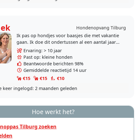
iek
Hondenopvang Tilburg
Ik pas op hondjes voor baasjes die met vakantie
gaan. Ik doe dit ondertussen al een aantal jaar
samen met mijn gezin. Ik heb een vriend en 2
Ervaring: > 10 jaar
dochters..
Past op: kleine honden
Beantwoorde berichten 98%
Gemiddelde reactietijd 14 uur
€15
€15
€10
e keer ingelogd:
2 maanden geleden
Hoe werkt het?
noppas Tilburg zoeken
lden