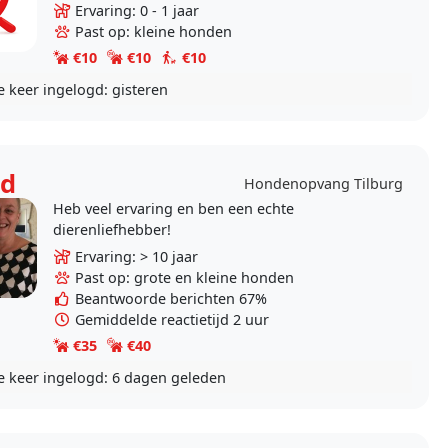
laten of voor oppas aan huis tijdens vakantie s .
Ervaring: 0 - 1 jaar
Ik..
Past op: kleine honden
€10
€10
€10
e keer ingelogd:
gisteren
id
Hondenopvang Tilburg
Heb veel ervaring en ben een echte
dierenliefhebber!
Ervaring: > 10 jaar
Past op: grote en kleine honden
Beantwoorde berichten 67%
Gemiddelde reactietijd 2 uur
€35
€40
e keer ingelogd:
6 dagen geleden