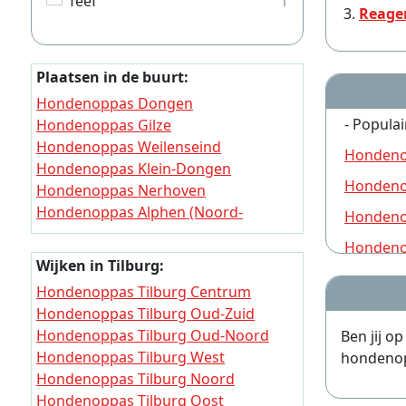
Teef
1
Reage
Plaatsen in de buurt:
Hondenoppas Dongen
- Populai
Hondenoppas Gilze
Hondenoppas Weilenseind
Hondeno
Hondenoppas Klein-Dongen
Hondeno
Hondenoppas Nerhoven
Hondenoppas Alphen (Noord-
Hondeno
Brabant)
Hondeno
Hondenoppas Hulten
Wijken in Tilburg:
Hondenoppas t Zand (Alphen-Chaam)
Hondeno
Hondenoppas Tilburg Centrum
Hondenoppas Vaart
Hondeno
Hondenoppas Tilburg Oud-Zuid
Hondenoppas Boslust
Hondenoppas Tilburg Oud-Noord
Ben jij o
Hondeno
Hondenoppas Tilburg West
hondenopp
Hondeno
Hondenoppas Tilburg Noord
Hondenoppas Tilburg Oost
Hondeno