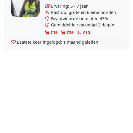
ook een hond. Opgegroeid met een
Ervaring: 6 - 7 jaar
golden retriever en een aantal
Past op: grote en kleine honden
katen en kippen. ...
Beantwoorde berichten 43%
Gemiddelde reactietijd 2 dagen
€15
€25
€10
Laatste keer ingelogd:
1 maand geleden