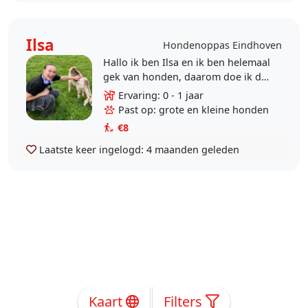
Ilsa
Hondenoppas Eindhoven
Hallo ik ben Ilsa en ik ben helemaal
gek van honden, daarom doe ik de
opleiding werkhondenprofesional
Ervaring: 0 - 1 jaar
in Nijmegen. Helaas is het
Past op: grote en kleine honden
momenteel niet..
€8
Laatste keer ingelogd:
4 maanden geleden
Kaart
Filters