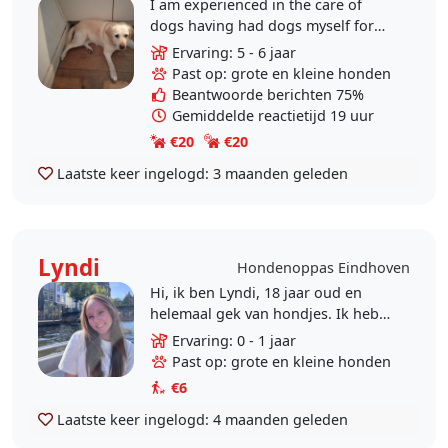
I am experienced in the care of
dogs having had dogs myself for
close to two decades. As an avid
Ervaring: 5 - 6 jaar
pet lover and per sitter I host dogs
Past op: grote en kleine honden
for boarding..
Beantwoorde berichten 75%
Gemiddelde reactietijd 19 uur
€20
€20
Laatste keer ingelogd:
3 maanden geleden
Lyndi
Hondenoppas Eindhoven
Hi, ik ben Lyndi, 18 jaar oud en
helemaal gek van hondjes. Ik heb
ervaring met oppashonden en laat
Ervaring: 0 - 1 jaar
graag hondjes uit! Het knuffelen
Past op: grote en kleine honden
met hen vind ik..
€6
Laatste keer ingelogd:
4 maanden geleden