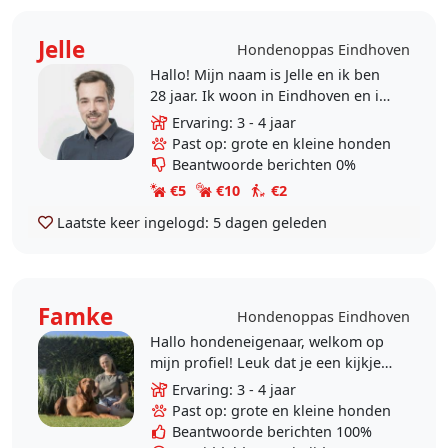
Jelle
Hondenoppas Eindhoven
Hallo! Mijn naam is Jelle en ik ben
28 jaar. Ik woon in Eindhoven en ik
vindt het erg leuk om op honden te
Ervaring: 3 - 4 jaar
passen. Momenteel is het niet
Past op: grote en kleine honden
mogelijk..
Beantwoorde berichten 0%
€5
€10
€2
Laatste keer ingelogd:
5 dagen geleden
Famke
Hondenoppas Eindhoven
Hallo hondeneigenaar, welkom op
mijn profiel! Leuk dat je een kijkje
neemt. Ik ben Famke, 22 jaar oud,
Ervaring: 3 - 4 jaar
en ben net als jij waarschijnlijk, een
Past op: grote en kleine honden
enorme..
Beantwoorde berichten 100%