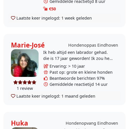
Gemiddelde reactietijd 8 uur
€50
Laatste keer ingelogd:
1 week geleden
Marie-José
Hondenoppas Eindhoven
Ik heb altijd een labrador gehad.
die is 17 jaar geworden! Ik zou het
nu leuk vinden om af en toe voor n
Ervaring: > 10 jaar
hond te zorgen. Uit te laten,
Past op: grote en kleine honden
dagopvang of..
Beantwoorde berichten 97%
Gemiddelde reactietijd 14 uur
1 review
Laatste keer ingelogd:
1 maand geleden
Huka
Hondenopvang Eindhoven