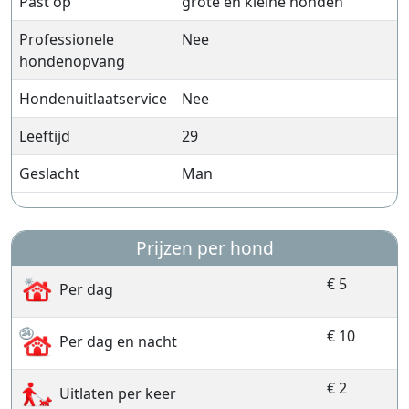
Past op
grote en kleine honden
Professionele
Nee
hondenopvang
Hondenuitlaatservice
Nee
Leeftijd
29
Geslacht
Man
Prijzen per hond
€ 5
Per dag
€ 10
Per dag en nacht
€ 2
Uitlaten per keer