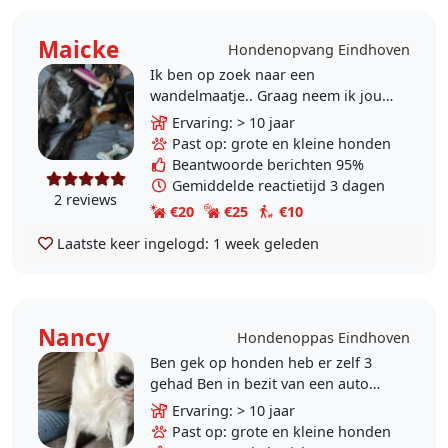
Maicke
Hondenopvang Eindhoven
Ik ben op zoek naar een
wandelmaatje.. Graag neem ik jou
hond mee uit wandelen..spelen in
Ervaring: > 10 jaar
het park of pas ik op tijdens
Past op: grote en kleine honden
vakanties of wanneer u een..
Beantwoorde berichten 95%
Gemiddelde reactietijd 3 dagen
2 reviews
€20
€25
€10
Laatste keer ingelogd:
1 week geleden
Nancy
Hondenoppas Eindhoven
Ben gek op honden heb er zelf 3
gehad Ben in bezit van een auto
dus ben flexibel. Kan zowel aan
Ervaring: > 10 jaar
huis oppassen of alleen een
Past op: grote en kleine honden
wandeling maken.