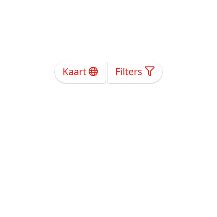
Kaart
Filters
Over Ons
Privacy
Voorwaarden
Tarieven
Help
Volg ons!