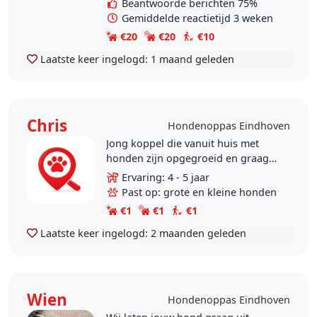
Beantwoorde berichten 75%
Gemiddelde reactietijd 3 weken
€20
€20
€10
Laatste keer ingelogd:
1 maand geleden
Chris
Hondenoppas Eindhoven
Jong koppel die vanuit huis met
honden zijn opgegroeid en graag
een goed stuk met een hond gaan
Ervaring: 4 - 5 jaar
wandelen en er mee spelen. We
Past op: grote en kleine honden
willen graag zelf een..
€1
€1
€1
Laatste keer ingelogd:
2 maanden geleden
Wien
Hondenoppas Eindhoven