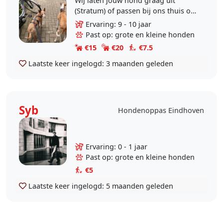
Wij laten jouw hond graag uit
(Stratum) of passen bij ons thuis op
als je wat langer weg bent. Wij
Ervaring: 9 - 10 jaar
hebben zelf een aantal honden
Past op: grote en kleine honden
gehad en vinden het..
€15
€20
€7.5
Laatste keer ingelogd:
3 maanden geleden
Syb
Hondenoppas Eindhoven
Ervaring: 0 - 1 jaar
Past op: grote en kleine honden
€5
Laatste keer ingelogd:
5 maanden geleden