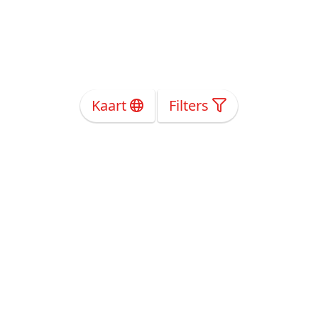
Kaart
Filters
Over Ons
Privacy
Voorwaarden
Tarieven
Help
Volg ons!