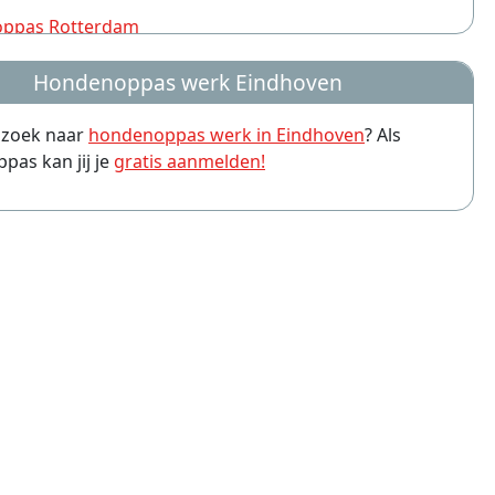
ppas Rotterdam
ppas Nijmegen
Hondenoppas werk Eindhoven
ppas Groningen
p zoek naar
hondenoppas werk in Eindhoven
? Als
ppas Almere
as kan jij je
gratis aanmelden!
ppas Amersfoort
ppas Leiden
ppas Arnhem
ppas Zwolle
ppas Breda
ppas Haarlem
ppas Apeldoorn
ppas Tilburg
ppas Hoofddorp