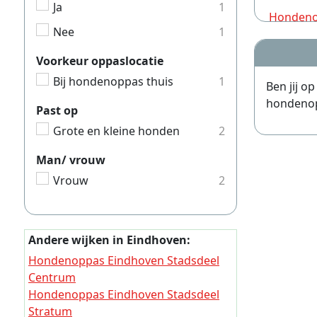
Ja
1
Hondeno
Nee
1
Hondeno
Voorkeur oppaslocatie
Hondeno
Bij hondenoppas thuis
1
Ben jij o
Hondeno
hondenopp
Past op
Hondeno
Grote en kleine honden
2
Hondeno
Man/ vrouw
Hondeno
Vrouw
2
Hondeno
Hondeno
Hondeno
Andere wijken in Eindhoven:
Hondeno
Hondenoppas Eindhoven Stadsdeel
Centrum
Hondeno
Hondenoppas Eindhoven Stadsdeel
Hondeno
Stratum