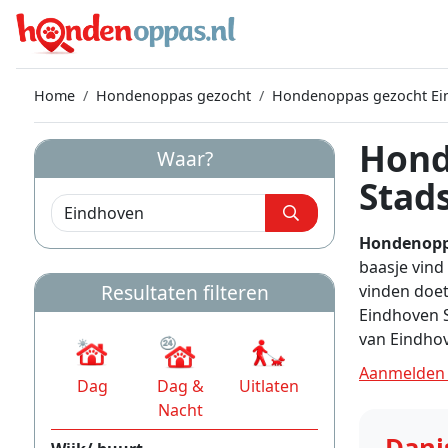
Home
Hondenoppas gezocht
Hondenoppas gezocht Ei
Hond
Waar?
Stad
Hondenoppa
baasje vind
Resultaten filteren
vinden doet
Eindhoven S
van Eindhov
Aanmelden 
Dag
Dag &
Uitlaten
Nacht
Dani