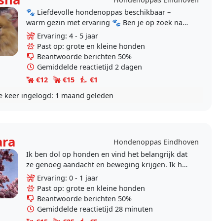
🐾 Liefdevolle hondenoppas beschikbaar –
warm gezin met ervaring 🐾 Ben je op zoek naar
een betrouwbare en liefdevolle plek voor jouw..
Ervaring: 4 - 5 jaar
Past op: grote en kleine honden
Beantwoorde berichten 50%
Gemiddelde reactietijd 2 dagen
€12
€15
€1
e keer ingelogd:
1 maand geleden
ra
Hondenoppas Eindhoven
Ik ben dol op honden en vind het belangrijk dat
ze genoeg aandacht en beweging krijgen. Ik heb
hier gelukkig veel tijd voor en bied dus graag
Ervaring: 0 - 1 jaar
mijn..
Past op: grote en kleine honden
Beantwoorde berichten 50%
Gemiddelde reactietijd 28 minuten