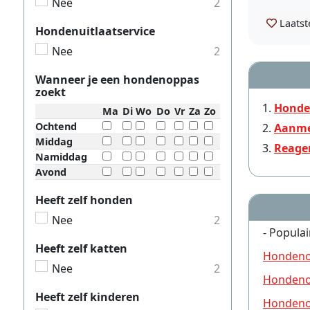
Nee
2
Laatst
Hondenuitlaatservice
Nee
2
Wanneer je een hondenoppas
zoekt
Honde
Ma
Di
Wo
Do
Vr
Za
Zo
Ochtend
Aanme
Middag
Reage
Namiddag
Avond
Heeft zelf honden
Nee
2
- Populai
Heeft zelf katten
Hondeno
Nee
2
Hondeno
Heeft zelf kinderen
Hondeno