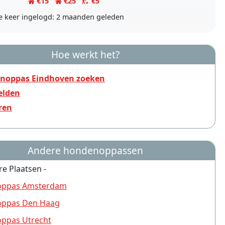
€15
€25
€5
e keer ingelogd:
2 maanden geleden
Hoe werkt het?
noppas Eindhoven zoeken
lden
ren
Andere hondenoppassen
re Plaatsen -
ppas Amsterdam
ppas Den Haag
ppas Utrecht