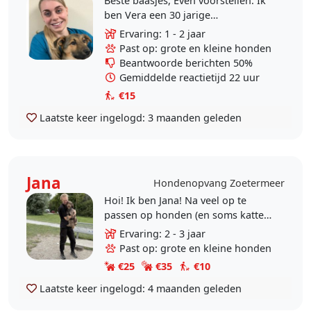
Beste baasjes, Even voorstellen: Ik
ben Vera een 30 jarige
paraveterinair
Ervaring: 1 - 2 jaar
(dierenartsassistente) uit
Past op: grote en kleine honden
Zoetermeer. Ik heb ervaring met
Beantwoorde berichten 50%
allerlei soorten..
Gemiddelde reactietijd 22 uur
€15
Laatste keer ingelogd:
3 maanden geleden
Jana
Hondenopvang Zoetermeer
Hoi! Ik ben Jana! Na veel op te
passen op honden (en soms katten)
van kennissen en kennissen van
Ervaring: 2 - 3 jaar
kennissen dacht ik dat het tijd was
Past op: grote en kleine honden
om dit vaker en..
€25
€35
€10
Laatste keer ingelogd:
4 maanden geleden