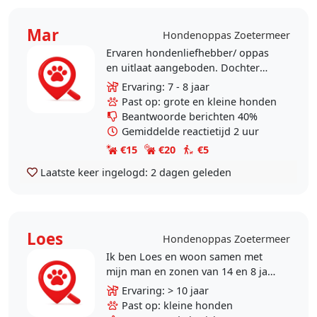
Mar
Hondenoppas Zoetermeer
Ervaren hondenliefhebber/ oppas
en uitlaat aangeboden. Dochter
van 14 jaar en ik hebben altijd
Ervaring: 7 - 8 jaar
honden gehad en passen al 7 jaar
Past op: grote en kleine honden
op een hond. Wij..
Beantwoorde berichten 40%
Gemiddelde reactietijd 2 uur
€15
€20
€5
Laatste keer ingelogd:
2 dagen geleden
Loes
Hondenoppas Zoetermeer
Ik ben Loes en woon samen met
mijn man en zonen van 14 en 8 jaar
in Zoetermeer. Zelf hebben wij 17
Ervaring: > 10 jaar
jaar een Jack russel gehad waar we
Past op: kleine honden
helaas vorig..