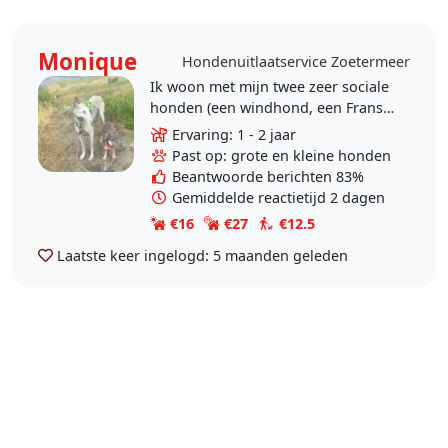
Monique
Hondenuitlaatservice Zoetermeer
Ik woon met mijn twee zeer sociale
honden (een windhond, een Franse
Bulldog) in Seghwaert, vlakbij
Ervaring: 1 - 2 jaar
Noord Aa en Weidse Weide. Hou
Past op: grote en kleine honden
van lange..
Beantwoorde berichten 83%
Gemiddelde reactietijd 2 dagen
€16
€27
€12.5
Laatste keer ingelogd:
5 maanden geleden