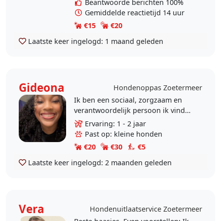
Beantwoorde berichten 100%
Gemiddelde reactietijd 14 uur
€15
€20
Laatste keer ingelogd:
1 maand geleden
Gideona
Hondenoppas Zoetermeer
Ik ben een sociaal, zorgzaam en
verantwoordelijk persoon ik vind
honden hardstikke leuk. Ik wandel
Ervaring: 1 - 2 jaar
graag en vind het leuk om altijd
Past op: kleine honden
bezig te zijn. ..
€20
€30
€5
Laatste keer ingelogd:
2 maanden geleden
Vera
Hondenuitlaatservice Zoetermeer