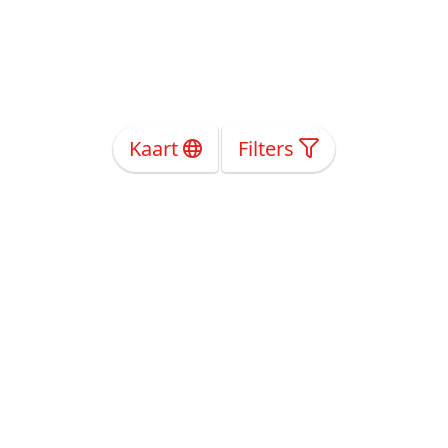
Kaart
Filters
Over Ons
Privacy
Voorwaarden
Tarieven
Help
Volg ons!