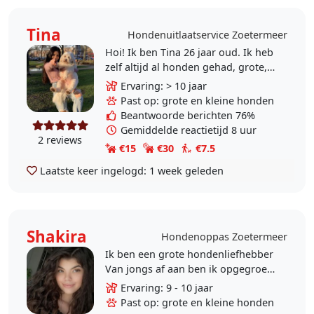
Tina
Hondenuitlaatservice Zoetermeer
Hoi! Ik ben Tina 26 jaar oud. Ik heb
zelf altijd al honden gehad, grote,
kleine , langharige, kort harige, ik
Ervaring: > 10 jaar
heb dus ervaring met veel
Past op: grote en kleine honden
verschillende..
Beantwoorde berichten 76%
Gemiddelde reactietijd 8 uur
2 reviews
€15
€30
€7.5
Laatste keer ingelogd:
1 week geleden
Shakira
Hondenoppas Zoetermeer
Ik ben een grote hondenliefhebber
Van jongs af aan ben ik opgegroeid
met honden. ​Betrouwbaarheid: Ik
Ervaring: 9 - 10 jaar
volg jouw regels en schema strikt..
Past op: grote en kleine honden