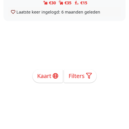
€30
€35
€15
Laatste keer ingelogd:
6 maanden geleden
Kaart
Filters
Over Ons
Privacy
Voorwaarden
Tarieven
Help