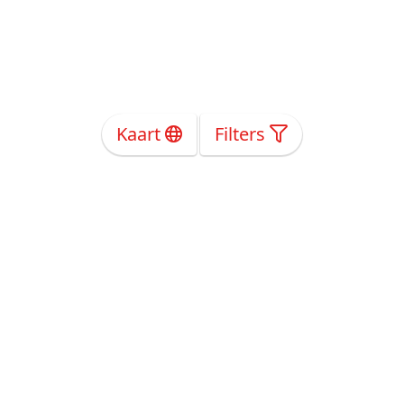
Kaart
Filters
Over Ons
Privacy
Voorwaarden
Tarieven
Help
Volg ons!