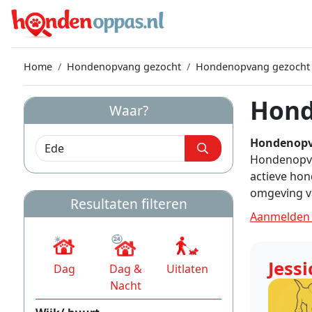
Home
Hondenopvang gezocht
Hondenopvang gezocht
Hond
Waar?
Hondenopv
Hondenopvan
actieve hon
omgeving va
Resultaten filteren
Aanmelden 
Jessi
Dag
Dag &
Uitlaten
Nacht