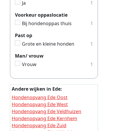
Ja
1
Hondeno
Hondeno
Voorkeur oppaslocatie
Bij hondenoppas thuis
1
Hondeno
Hondeno
Past op
Grote en kleine honden
1
Hondeno
Hondeno
Man/ vrouw
Hondeno
Vrouw
1
Hondeno
Hondeno
Andere wijken in Ede:
Hondeno
Hondenopvang Ede Oost
Hondeno
Hondenopvang Ede West
Hondenopvang Ede Veldhuizen
Hondeno
Hondenopvang Ede Kernhem
Hondeno
Hondenopvang Ede Zuid