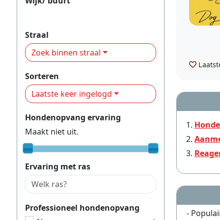
Wijk/ buurt
Wijk 12
Straal
Zoek binnen straal
Laatst
Sorteren
Laatste keer ingelogd
Hondenopvang ervaring
Honde
Maakt niet uit.
Aanme
Reage
Ervaring met ras
Professioneel hondenopvang
- Populai