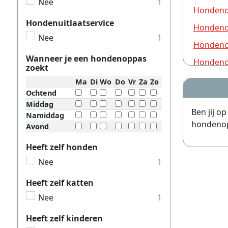
Nee
1
Hondeno
Hondenuitlaatservice
Hondeno
Nee
1
Hondeno
Wanneer je een hondenoppas
Hondeno
zoekt
Hondeno
Ma
Di
Wo
Do
Vr
Za
Zo
Ochtend
Hondeno
Middag
Ben jij o
Hondeno
Namiddag
hondenopp
Avond
Hondeno
Heeft zelf honden
Hondeno
Nee
1
Hondeno
Heeft zelf katten
Hondeno
Nee
1
Hondeno
Hondeno
Heeft zelf kinderen