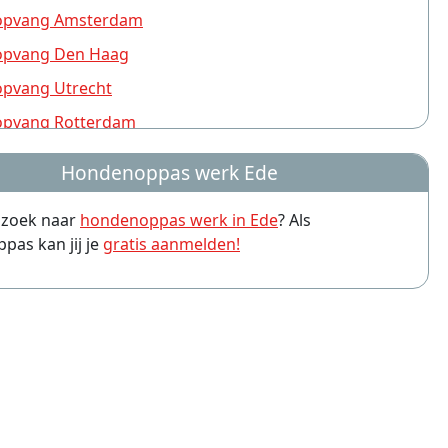
pvang Amsterdam
pvang Den Haag
pvang Utrecht
pvang Rotterdam
pvang Nijmegen
Hondenoppas werk Ede
pvang Groningen
p zoek naar
hondenoppas werk in Ede
? Als
pvang Almere
as kan jij je
gratis aanmelden!
pvang Amersfoort
pvang Leiden
pvang Arnhem
pvang Zwolle
pvang Eindhoven
pvang Breda