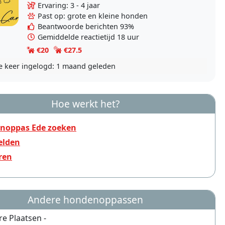
bastaards gehad. Op dit moment geen hond in
Ervaring: 3 - 4 jaar
huis, maar het blijft..
Past op: grote en kleine honden
Beantwoorde berichten 93%
Gemiddelde reactietijd 18 uur
€20
€27.5
e keer ingelogd:
1 maand geleden
Hoe werkt het?
noppas Ede zoeken
lden
ren
Andere hondenoppassen
re Plaatsen -