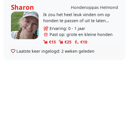
Sharon
Hondenoppas Helmond
Ik zou het heel leuk vinden om op
honden te passen of uit te laten
Woonachtig in Helmond 't Hout,
Ervaring: 0 - 1 jaar
huisje met tuintje maar helaas zelf
Past op: grote en kleine honden
geen diertjes..
€15
€25
€10
Laatste keer ingelogd:
2 weken geleden