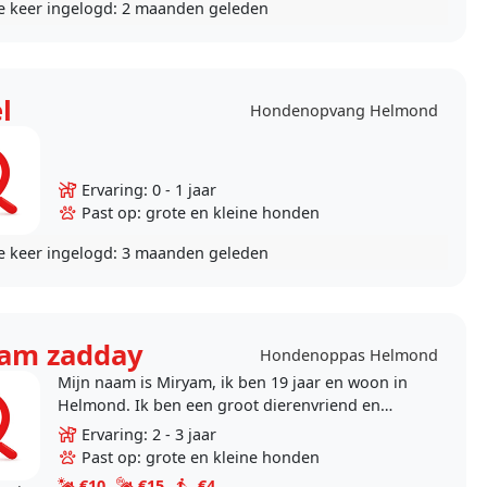
e keer ingelogd:
2 maanden geleden
l
Hondenopvang Helmond
Ervaring: 0 - 1 jaar
Past op: grote en kleine honden
e keer ingelogd:
3 maanden geleden
am zadday
Hondenoppas Helmond
Mijn naam is Miryam, ik ben 19 jaar en woon in
Helmond. Ik ben een groot dierenvriend en
werk graag met honden. Het lijkt mij erg leuk
Ervaring: 2 - 3 jaar
om honden uit..
Past op: grote en kleine honden
€10
€15
€4