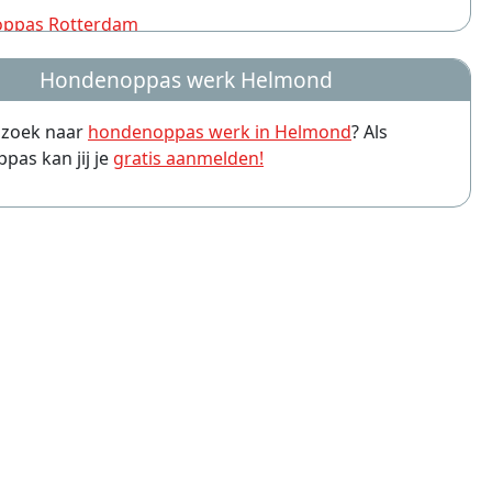
ppas Rotterdam
ppas Nijmegen
Hondenoppas werk Helmond
ppas Groningen
p zoek naar
hondenoppas werk in Helmond
? Als
ppas Almere
as kan jij je
gratis aanmelden!
ppas Amersfoort
ppas Arnhem
ppas Leiden
ppas Zwolle
ppas Eindhoven
ppas Breda
ppas Haarlem
ppas Apeldoorn
ppas Tilburg