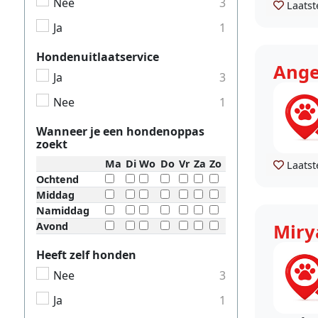
Nee
3
Laatst
Ja
1
Hondenuitlaatservice
Ange
Ja
3
Nee
1
Wanneer je een hondenoppas
zoekt
Ma
Di
Wo
Do
Vr
Za
Zo
Laatst
Ochtend
Middag
Namiddag
Avond
Miry
Heeft zelf honden
Nee
3
Ja
1