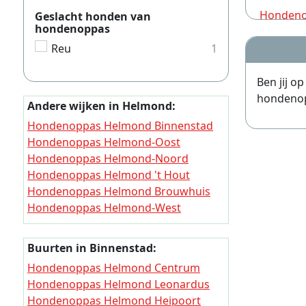
Hondeno
Geslacht honden van
hondenoppas
Hondeno
Reu
1
Hondeno
Ben jij o
Hondeno
hondenopp
Andere wijken in Helmond:
Hondeno
Hondenoppas Helmond Binnenstad
Hondeno
Hondenoppas Helmond-Oost
Hondeno
Hondenoppas Helmond-Noord
Hondenoppas Helmond 't Hout
Hondeno
Hondenoppas Helmond Brouwhuis
Hondeno
Hondenoppas Helmond-West
Hondeno
Hondenoppas Helmond Warande
Hondenoppas Helmond Stiphout
Hondeno
Buurten in Binnenstad:
Hondenoppas Helmond Rijpelberg
Hondenoppas Helmond Centrum
Hondeno
Hondenoppas Helmond Dierdonk
Hondenoppas Helmond Leonardus
Hondenoppas Helmond Brandevoort
Hondeno
Hondenoppas Helmond Heipoort
Hondenoppas Helmond