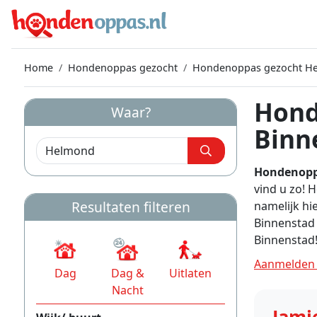
Home
Hondenoppas gezocht
Hondenoppas gezocht H
Hond
Waar?
Binn
Hondenopp
vind u zo!
Resultaten filteren
namelijk hi
Binnenstad
Binnenstad
Aanmelden 
Dag
Dag &
Uitlaten
Nacht
Jami