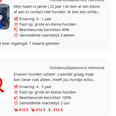
Mijn naam is Jamie ( 22 jaar ) en ben al van kleins
af aan in contact met honden. Ik ben een echte
dierenvriend en ben het liefst 24/7 omringd
Ervaring: 0 - 1 jaar
met..
Past op: grote en kleine honden
Beantwoorde berichten 40%
Gemiddelde reactietijd 3 weken
e keer ingelogd:
1 maand geleden
e
Hondenuitlaatservice Helmond
Ervaren honden uitlater :) wandel graag maar
ben liever niet alleen. Heeft jou hondje extra
kilometers nodig? Heeft jou hondje meer
Ervaring: 4 - 5 jaar
aandacht..
Past op: grote en kleine honden
Beantwoorde berichten 100%
Gemiddelde reactietijd 2 uur
€12.5
€12.5
€12.5