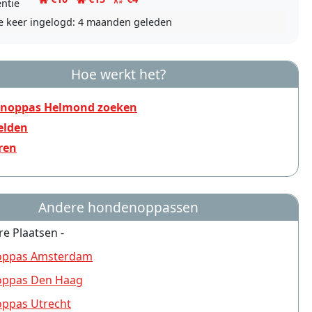
entie
e keer ingelogd:
4 maanden geleden
Hoe werkt het?
noppas Helmond zoeken
lden
ren
Andere hondenoppassen
re Plaatsen -
ppas Amsterdam
ppas Den Haag
ppas Utrecht