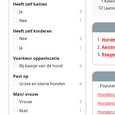
1 Refer
Heeft zelf katten
Laatst
Ja
3
Nee
1
Heeft zelf kinderen
Nee
3
Honde
Aanme
Ja
1
Reage
Voorkeur oppaslocatie
Bij baasje van de hond
4
Past op
Grote en kleine honden
4
- Populai
Man/ vrouw
Hondeno
Vrouw
3
Hondeno
Man
1
Hondeno