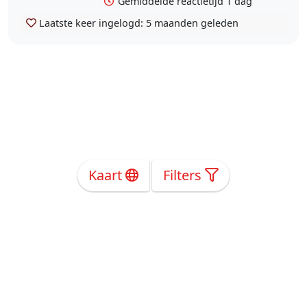
Gemiddelde reactietijd 1 dag
Laatste keer ingelogd:
5 maanden geleden
Kaart
Filters
Over Ons
Privacy
Voorwaarden
Tarieven
Help