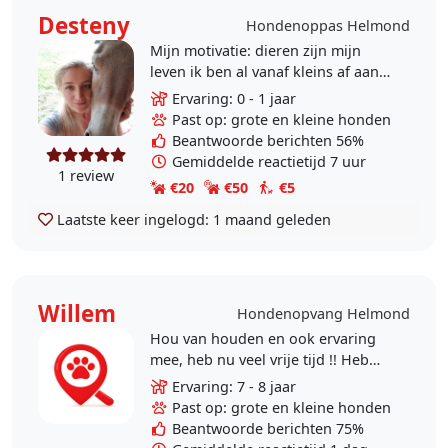
Desteny
Hondenoppas Helmond
Mijn motivatie: dieren zijn mijn
leven ik ben al vanaf kleins af aan
een echte dierenvriend! En heb zelf
Ervaring: 0 - 1 jaar
dan ook een aantal dieren. Verder
Past op: grote en kleine honden
doe ik..
Beantwoorde berichten 56%
Gemiddelde reactietijd 7 uur
1 review
€20
€50
€5
Laatste keer ingelogd:
1 maand geleden
Willem
Hondenopvang Helmond
Hou van houden en ook ervaring
mee, heb nu veel vrije tijd !! Heb
ervaring met kleine en grote
Ervaring: 7 - 8 jaar
honden. uiteraard goede
Past op: grote en kleine honden
referentie. Hond krijgt bij..
Beantwoorde berichten 75%