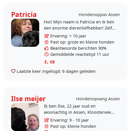
Patricia
Hondenoppas Assen
Hoi! Mijn naam is Patricia en ik ben
een enorme dierenliefhebber! Zelf
hebben wij altijd dieren gehad,
Ervaring: > 10 jaar
waaronder
Past op: grote en kleine honden
katten,honden,vissen,en diverse..
Beantwoorde berichten 90%
Gemiddelde reactietijd 11 uur
€8
Laatste keer ingelogd:
6 dagen geleden
Ilse meijer
Hondenopvang Assen
Ik ben Ilse, 22 jaar oud en
woonachtig in Assen, Kloosterveen.
Ik kan mij goed aanpassen aan de
Ervaring: 9 - 10 jaar
behoefte van uw hond en de
Past op: kleine honden
afspraken die ik met u..