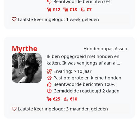
Beantwoorde berichten 0%
€12
€18
€7
Laatste keer ingelogd:
1 week geleden
Myrthe
Hondenoppas Assen
Ik ben opgegroeid met honden en
katten. Ik was van jongs af aan al
verliefd op dieren. Zo verliefd dat ik
Ervaring: > 10 jaar
zelfs hamsters ging verzorgen en
Past op: grote en kleine honden
nu heb ik..
Beantwoorde berichten 100%
Gemiddelde reactietijd 2 dagen
€25
€10
Laatste keer ingelogd:
3 maanden geleden