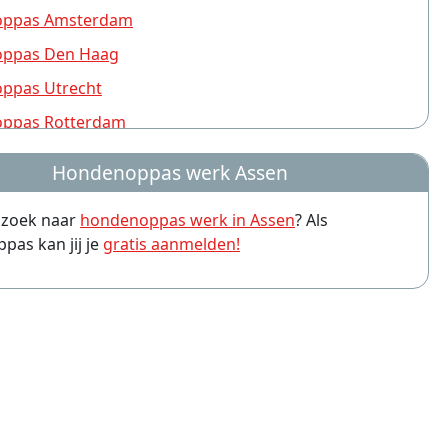
ppas Amsterdam
ppas Den Haag
ppas Utrecht
ppas Rotterdam
ppas Nijmegen
Hondenoppas werk Assen
ppas Groningen
p zoek naar
hondenoppas werk in Assen
? Als
ppas Almere
as kan jij je
gratis aanmelden!
ppas Amersfoort
ppas Arnhem
ppas Leiden
ppas Zwolle
ppas Eindhoven
ppas Breda