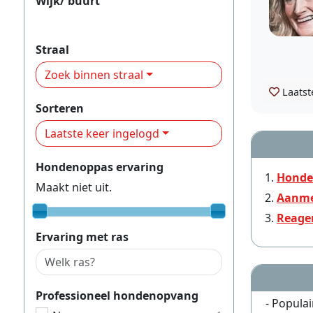
Wijk/ buurt
Assen Oost
Straal
Zoek binnen straal
Laatst
Sorteren
Laatste keer ingelogd
Hondenoppas ervaring
Honde
Maakt niet uit.
Aanme
Reage
Ervaring met ras
Professioneel hondenopvang
- Populai