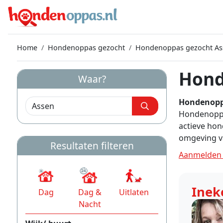
Home
Hondenoppas gezocht
Hondenoppas gezocht As
Hond
Waar?
Hondenopp
Hondenoppas
actieve hon
omgeving v
Resultaten filteren
Aanmelden 
Inek
Dag
Dag &
Uitlaten
Nacht