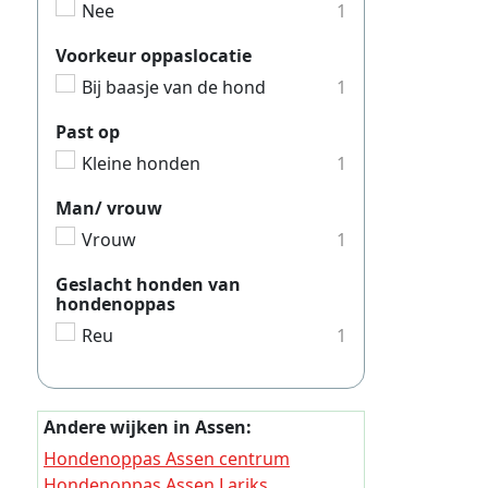
Nee
1
Hondeno
Hondeno
Voorkeur oppaslocatie
Bij baasje van de hond
1
Hondeno
Hondeno
Past op
Kleine honden
1
Hondeno
Hondeno
Man/ vrouw
Hondeno
Vrouw
1
Hondeno
Geslacht honden van
hondenoppas
Hondeno
Reu
1
Hondeno
Hondeno
Hondeno
Andere wijken in Assen:
Hondenoppas Assen centrum
Hondeno
Hondenoppas Assen Lariks