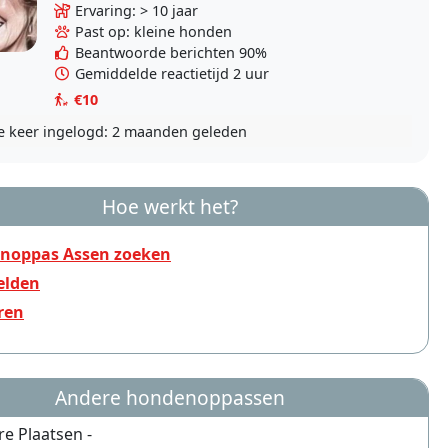
dierenliefhebber en vooral hondenliefhebber.
Ervaring: > 10 jaar
Wij hebben twee supergrote..
Past op: kleine honden
Beantwoorde berichten 90%
Gemiddelde reactietijd 2 uur
€10
e keer ingelogd:
2 maanden geleden
Hoe werkt het?
noppas Assen zoeken
lden
ren
Andere hondenoppassen
re Plaatsen -