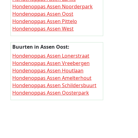
Hondeno
Hondenoppas Assen Noorderpark
Hondeno
Hondenoppas Assen Oost
Hondenoppas Assen Pittelo
Hondeno
Hondenoppas Assen West
Hondenop
Hondenoppas Assen Peelo
Hondenoppas Assen Marsdijk
Hondeno
Buurten in Assen Oost:
Hondenoppas Assen Kloosterveen
Hondeno
Hondenoppas Assen Lonerstraat
Hondenoppas Assen Buitengebied
Hondenoppas Assen Vreebergen
Hondenop
Hondenoppas Assen Houtlaan
Hondeno
Hondenoppas Assen Amelterhout
Hondenoppas Assen Schildersbuurt
Hondeno
Hondenoppas Assen Oosterpark
Hondeno
Hondenoppas Assen Sluisdennen
Hondeno
Hondenoppas Assen Vredeveld
Hondenoppas Assen De Dorpen
Hondeno
Hondenoppas Assen GGZ-terrein
Hondeno
Hondenoppas Assen Diepstroeten