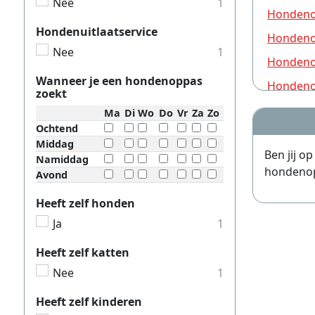
Nee
1
Hondeno
Hondenuitlaatservice
Hondeno
Nee
1
Hondeno
Wanneer je een hondenoppas
Hondeno
zoekt
Hondeno
Ma
Di
Wo
Do
Vr
Za
Zo
Ochtend
Hondeno
Middag
Ben jij o
Hondeno
Namiddag
hondenopp
Avond
Hondeno
Heeft zelf honden
Hondeno
Ja
1
Hondeno
Heeft zelf katten
Hondeno
Nee
1
Hondeno
Hondeno
Heeft zelf kinderen