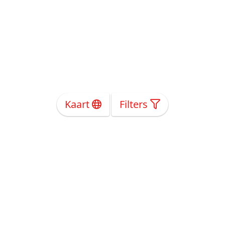
Kaart
Filters
Over Ons
Privacy
Voorwaarden
Tarieven
Help
Volg ons!