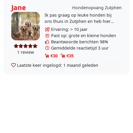
Jane
Hondenopvang Zutphen
Ik pas graag op leuke honden bij
ons thuis in Zutphen en heb hier
ruime ervaring in. Behalve ruim 25
Ervaring: > 10 jaar
jaar ervaring met eigen honden,
Past op: grote en kleine honden
heb ik ook 12..
Beantwoorde berichten 98%
Gemiddelde reactietijd 3 uur
1 review
€30
€35
Laatste keer ingelogd:
1 maand geleden