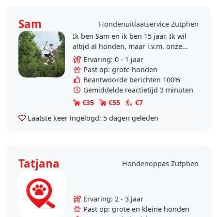
Sam
Hondenuitlaatservice Zutphen
Ik ben Sam en ik ben 15 jaar. Ik wil
altijd al honden, maar i.v.m. onze
katten is dat geen optie, daarom
Ervaring: 0 - 1 jaar
heb ik al wel honden uitgelaten
Past op: grote honden
als..
Beantwoorde berichten 100%
Gemiddelde reactietijd 3 minuten
€35
€55
€7
Laatste keer ingelogd:
5 dagen geleden
Tatjana
Hondenoppas Zutphen
Ervaring: 2 - 3 jaar
Past op: grote en kleine honden