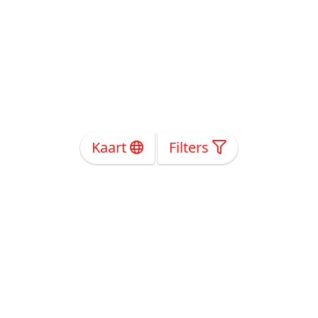
Kaart
Filters
Over Ons
Privacy
Voorwaarden
Tarieven
Help
Volg ons!