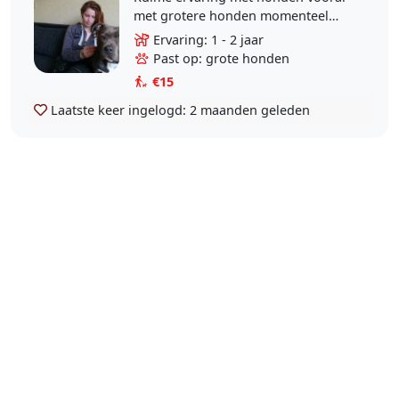
met grotere honden momenteel
zelf geen hond wel 1 oppashond
Ervaring: 1 - 2 jaar
dex en zou graag meer willen doen
Past op: grote honden
ik loop altijd met dex..
€15
Laatste keer ingelogd:
2 maanden geleden