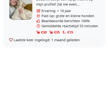
mijn profiel! Zal me even
voorstellen: Ik ben Melissa 28 jaar
Ervaring: > 10 jaar
en woon in een eengezinswoning
Past op: grote en kleine honden
in landsmeer met..
Beantwoorde berichten 100%
Gemiddelde reactietijd 53 minuten
€30
€35
€15
Laatste keer ingelogd:
1 maand geleden