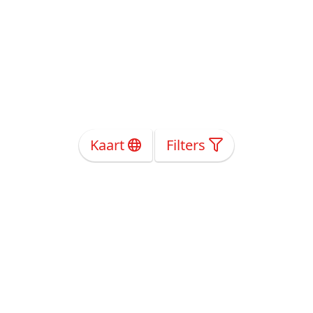
Kaart
Filters
Over Ons
Privacy
Voorwaarden
Tarieven
Help
Volg ons!