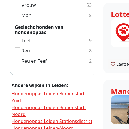
Vrouw
53
Lott
Man
8
Geslacht honden van
hondenoppas
Teef
9
Reu
8
Reu en Teef
2
Laatst
Andere wijken in Leiden:
Man
Hondenoppas Leiden Binnenstad-
Zuid
Hondenoppas Leiden Binnenstad-
Noord
Hondenoppas Leiden Stationsdistrict
Hondenoppas Leiden-Noord