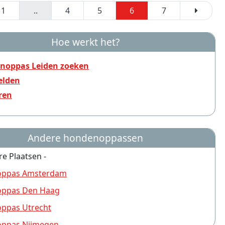
1
..
4
5
6
7
Hoe werkt het?
noppas Leiden zoeken
lden
ren
Andere hondenoppassen
re Plaatsen -
ppas Amsterdam
ppas Den Haag
ppas Utrecht
ppas Nijmegen