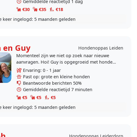
Gemiddelde reactietijd 1 dag
€30
€35
€18
e keer ingelogd:
5 maanden geleden
a en Guy
Hondenoppas Leiden
Momenteel zijn we niet op zoek naar nieuwe
aanvragen. Hoi! Guy is opgegroeid met honden
en Carla houdt ook van honden, maar
Ervaring: 0 - 1 jaar
momenteel kunnen we met..
Past op: grote en kleine honden
Beantwoorde berichten 50%
Gemiddelde reactietijd 7 minuten
€5
€5
€5
e keer ingelogd:
5 maanden geleden
oh
Hondenoppas Leiderdorp