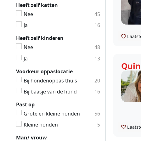
Heeft zelf katten
Nee
45
Ja
16
Laatst
Heeft zelf kinderen
Nee
48
Ja
13
Quin
Voorkeur oppaslocatie
Bij hondenoppas thuis
20
Bij baasje van de hond
16
Past op
Grote en kleine honden
56
Kleine honden
5
Laatst
Man/ vrouw