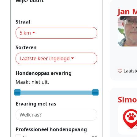
Wijk/ buurt
Boerhaavedistrict
Jan 
Straal
5 km
Sorteren
Laatste keer ingelogd
Laatst
Hondenoppas ervaring
Maakt niet uit.
Simo
Ervaring met ras
Professioneel hondenopvang