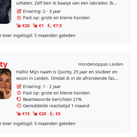
uitlaten. Zelf ben ik baasje van een labrador. Ik
doe niet aan nachtoppas, maar dat kan ik niet..
Ervaring: 2 - 3 jaar
Past op: grote en kleine honden
€20
€1
€7.5
e keer ingelogd:
5 maanden geleden
ty
Hondenoppas Leiden
Hallo! Mijn naam is Quinty, 25 jaar en studeer en
woon in Leiden. Omdat ik in de afrondende fase
van mijn studie zit, heb ik tijd om op te passen,..
Ervaring: 1 - 2 jaar
Past op: grote en kleine honden
Beantwoorde berichten 21%
Gemiddelde reactietijd 1 maand
€15
€20
€5
e keer ingelogd:
5 maanden geleden