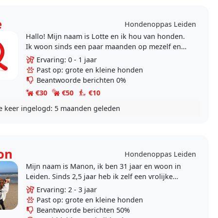
e
Hondenoppas Leiden
Hallo! Mijn naam is Lotte en ik hou van honden.
Ik woon sinds een paar maanden op mezelf en
merk dat ik het contact met honden erg mis. Ik
Ervaring: 0 - 1 jaar
heb zelf..
Past op: grote en kleine honden
Beantwoorde berichten 0%
€30
€50
€10
e keer ingelogd:
5 maanden geleden
on
Hondenoppas Leiden
Mijn naam is Manon, ik ben 31 jaar en woon in
Leiden. Sinds 2,5 jaar heb ik zelf een vrolijke
labradoodle, Rox. Met haar wandel ik dagelijks
Ervaring: 2 - 3 jaar
en ik..
Past op: grote en kleine honden
Beantwoorde berichten 50%