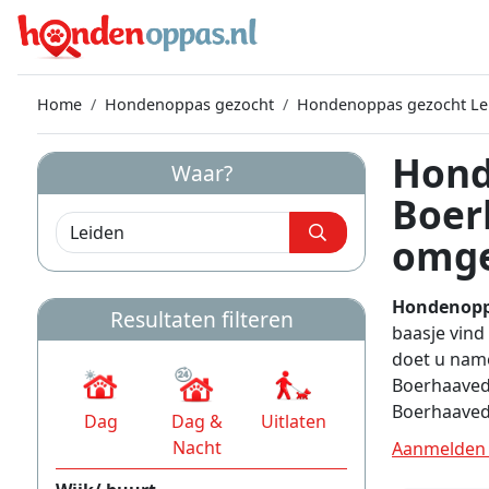
Home
Hondenoppas gezocht
Hondenoppas gezocht Le
Hond
Waar?
Boer
omge
Hondenoppa
Resultaten filteren
baasje vind
doet u name
Boerhaavedi
Boerhaavedi
Dag
Dag &
Uitlaten
Nacht
Aanmelden 