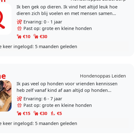
Ik ben gek op dieren. Ik vind het altijd leuk hoe
dieren zich blij voelen en met mensen samen
kunnen zijn. Mij ervaring is dat ik goed met
Ervaring: 0 - 1 jaar
dieren kan..
Past op: grote en kleine honden
€10
€30
e keer ingelogd:
5 maanden geleden
ne
Hondenoppas Leiden
Ik pas veel op honden voor vrienden kennissen
heb zelf vanaf kind af aan altijd op honden
gepast. Bij de buren. Wandelen is een van mijn
Ervaring: 6 - 7 jaar
hobby’s en..
Past op: grote en kleine honden
€15
€30
€5
e keer ingelogd:
5 maanden geleden