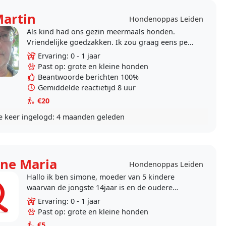
Martin
Hondenoppas Leiden
Als kind had ons gezin meermaals honden.
Vriendelijke goedzakken. Ik zou graag eens per
week, op een woensdag een hond uitlaten,
Ervaring: 0 - 1 jaar
tijdens een lange..
Past op: grote en kleine honden
Beantwoorde berichten 100%
Gemiddelde reactietijd 8 uur
€20
e keer ingelogd:
4 maanden geleden
ne Maria
Hondenoppas Leiden
Hallo ik ben simone, moeder van 5 kindere
waarvan de jongste 14jaar is en de oudere
kinderen al op zichzelf wonen. Ik wandel graag
Ervaring: 0 - 1 jaar
🚶‍♀️ en..
Past op: grote en kleine honden
€5