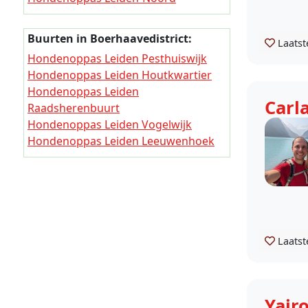
Hondenoppas Leiden
Roodenburgerdistrict
Buurten in Boerhaavedistrict:
Laatst
Hondenoppas Leiden Bos- en
Hondenoppas Leiden Pesthuiswijk
Gasthuisdistrict
Hondenoppas Leiden Houtkwartier
Hondenoppas Leiden Morsdistrict
Hondenoppas Leiden
Hondenoppas Leiden
Carl
Raadsherenbuurt
Boerhaavedistrict
Hondenoppas Leiden Vogelwijk
Hondenoppas Leiden
Hondenoppas Leiden Leeuwenhoek
Merenwijkdistrict
Hondenoppas Leiden
Stevenshofdistrict
Laatst
Yair