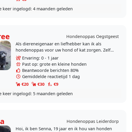
e keer ingelogd:
4 maanden geleden
ree
Hondenoppas Oegstgeest
Als diereneigenaar en liefhebber kan ik als
hondenoppas voor uw hond of kat zorgen. Zelf
heb ik al ruim 25 jaar honden en katten. Maar
Ervaring: 0 - 1 jaar
ook..
Past op: grote en kleine honden
Beantwoorde berichten 80%
Gemiddelde reactietijd 1 dag
€20
€30
€9
e keer ingelogd:
5 maanden geleden
a
Hondenoppas Leiderdorp
Hoi, ik ben Senna, 19 jaar en ik hou van honden