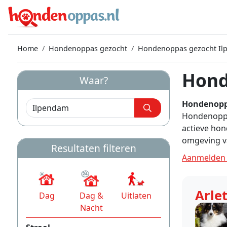
Home
Hondenoppas gezocht
Hondenoppas gezocht Il
Hond
Waar?
Hondenopp
Hondenoppas
actieve hon
omgeving v
Resultaten filteren
Aanmelden 
Arle
Dag
Dag &
Uitlaten
Nacht