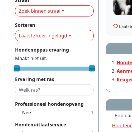
Straal
Zoek binnen straal
Sorteren
Laatst
Laatste keer ingelogd
Hondenoppas ervaring
Maakt niet uit.
Honde
Aanme
Ervaring met ras
Reage
Professioneel hondenopvang
Nee
1
- Populai
Hondenuitlaatservice
Hondeno