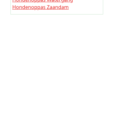
Hondeno
Hondenoppas Zaandam
Hondeno
Hondenoppas Oostzaan
Hondenop
Hondenoppas Den Ilp
Hondenoppas Monnickendam
Hondeno
Hondeno
Hondenop
Hondeno
Hondeno
Hondeno
Hondeno
Hondeno
Hondeno
Hondeno