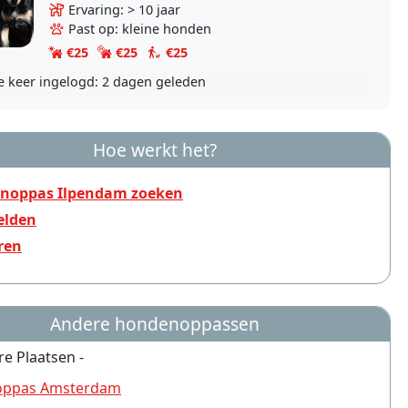
overleden, zijn we opzoek naar een nieuw
Ervaring: > 10 jaar
hondje dat af en..
Past op: kleine honden
€25
€25
€25
e keer ingelogd:
2 dagen geleden
Hoe werkt het?
noppas Ilpendam zoeken
lden
ren
Andere hondenoppassen
re Plaatsen -
ppas Amsterdam