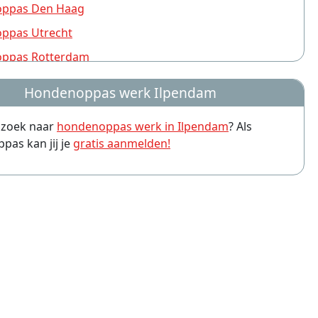
ppas Den Haag
ppas Utrecht
ppas Rotterdam
ppas Nijmegen
Hondenoppas werk Ilpendam
ppas Groningen
p zoek naar
hondenoppas werk in Ilpendam
? Als
ppas Almere
as kan jij je
gratis aanmelden!
ppas Amersfoort
ppas Arnhem
ppas Leiden
ppas Zwolle
ppas Eindhoven
ppas Breda
ppas Haarlem