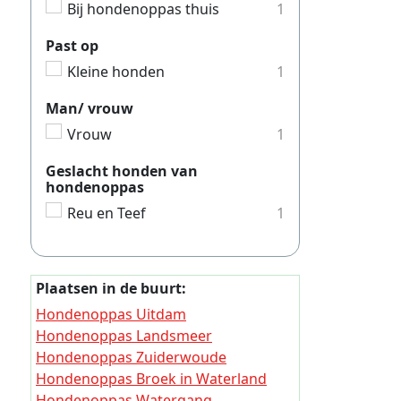
Hondeno
Bij hondenoppas thuis
1
Hondeno
Past op
Hondeno
Kleine honden
1
Hondeno
Man/ vrouw
Hondeno
Vrouw
1
Hondeno
Geslacht honden van
hondenoppas
Hondeno
Reu en Teef
1
Hondeno
Hondeno
Hondeno
Plaatsen in de buurt:
Hondeno
Hondenoppas Uitdam
Hondenoppas Landsmeer
Hondeno
Hondenoppas Zuiderwoude
Hondeno
Hondenoppas Broek in Waterland
Hondenoppas Watergang