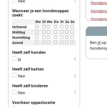
Nee
1
Hondeno
Wanneer je een hondenoppas
Hondeno
zoekt
Hondeno
Ma
Di
Wo
Do
Vr
Za
Zo
Ochtend
Hondeno
Middag
Hondeno
Namiddag
Ben jij o
Avond
Hondeno
hondenopp
Hondeno
Heeft zelf honden
Ja
1
Hondeno
Hondeno
Heeft zelf katten
Nee
1
Hondeno
Hondeno
Heeft zelf kinderen
Hondeno
Nee
1
Hondeno
Voorkeur oppaslocatie