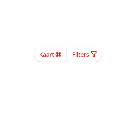
Kaart
Filters
Over Ons
Privacy
Voorwaarden
Tarieven
Help
Volg ons!