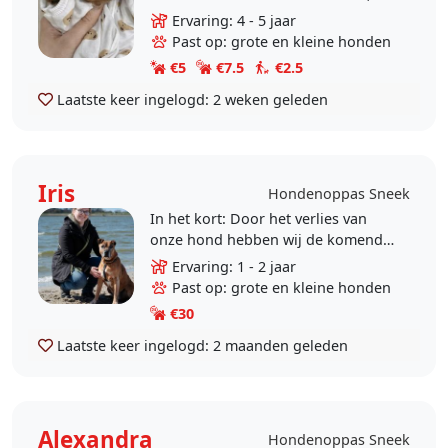
spelen en voor ze te zorgen. Ik ben
Ervaring: 4 - 5 jaar
verantwoordelijk, geduldig en geef
Past op: grote en kleine honden
dieren..
€5
€7.5
€2.5
Laatste keer ingelogd:
2 weken geleden
Iris
Hondenoppas Sneek
In het kort: Door het verlies van
onze hond hebben wij de komende
tijd plek om op een hond te passen
Ervaring: 1 - 2 jaar
in ons appartement (met lift) in
Past op: grote en kleine honden
Sneek. Jouw..
€30
Laatste keer ingelogd:
2 maanden geleden
Alexandra
Hondenoppas Sneek