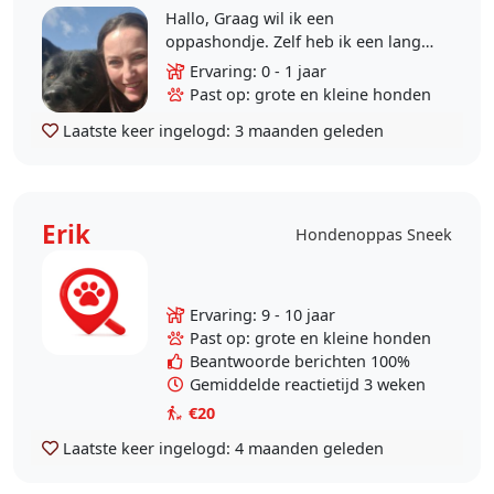
Hallo, Graag wil ik een
oppashondje. Zelf heb ik een lange
tijd een oppas hondje gehad helaas
Ervaring: 0 - 1 jaar
is die verhuisd. Ik ben een echte
Past op: grote en kleine honden
dierenliefhebber en..
Laatste keer ingelogd:
3 maanden geleden
Erik
Hondenoppas Sneek
Ervaring: 9 - 10 jaar
Past op: grote en kleine honden
Beantwoorde berichten 100%
Gemiddelde reactietijd 3 weken
€20
Laatste keer ingelogd:
4 maanden geleden