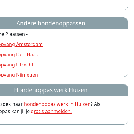
Andere hondenoppassen
re Plaatsen -
pvang Amsterdam
pvang Den Haag
pvang Utrecht
pvang Nijmegen
pvang Rotterdam
Hondenoppas werk Huizen
pvang Groningen
p zoek naar
hondenoppas werk in Huizen
? Als
pvang Almere
as kan jij je
gratis aanmelden!
pvang Amersfoort
pvang Arnhem