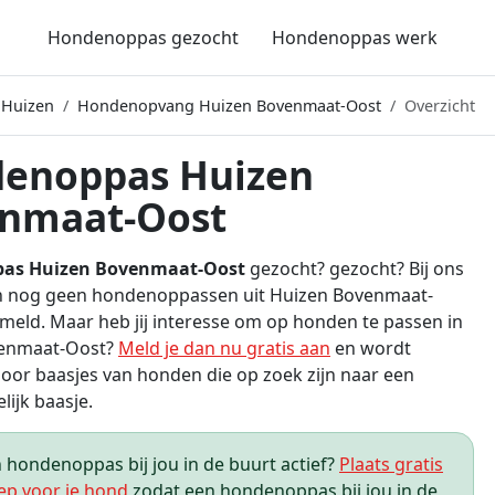
Hondenoppas gezocht
Hondenoppas werk
 Huizen
Hondenopvang Huizen Bovenmaat-Oost
Overzicht
enoppas Huizen
nmaat-Oost
as Huizen Bovenmaat-Oost
gezocht? gezocht? Bij ons
h nog geen hondenoppassen uit Huizen Bovenmaat-
eld. Maar heb jij interesse om op honden te passen in
venmaat-Oost?
Meld je dan nu gratis aan
en wordt
or baasjes van honden die op zoek zijn naar een
elijk baasje.
hondenoppas bij jou in de buurt actief?
Plaats gratis
ep voor je hond
zodat een hondenoppas bij jou in de