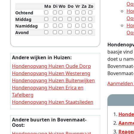
Oo
Ma
Di
Wo
Do
Vr
Za
Zo
Ho
Ochtend
Oo
Middag
Ho
Namiddag
Oo
Avond
Hondenopv
baasje vin
Andere wijken in Huizen:
doet u name
Hondenopvang Huizen Oude Dorp
Bovenmaat-
Hondenopvang Huizen Westereng
Bovenmaat-
Hondenopvang Huizen Buitenwijken
Aanmelden 
Hondenopvang Huizen Erica en
Tafelberg
Hondenopvang Huizen Staatslieden
en Componistenbuurt
Honde
Hondenopvang Huizen Havengebied
Andere buurten in Bovenmaat-
Aanme
Hondenopvang Huizen Zenderwijk en
Oost:
Bovenweg
Reage
Hondenopvang Huizen Bovenmaat