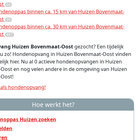
st
64
ndenoppas binnen ca. 15 km van Huizen Bovenmaat-
st
99
ndenoppas binnen ca. 30 km van Huizen Bovenmaat-
st
497
ang Huizen Bovenmaat-Oost
gezocht? Een tijdelijk
d u zo! Hondenopvang in Huizen Bovenmaat-Oost vinden
lijk hier. Nu al 0 actieve hondenopvangen in Huizen
Oost en nog velen andere in de omgeving van Huizen
Oost!
als hondenopvang!
Hoe werkt het?
noppas Huizen zoeken
lden
ren