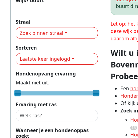
Wijk/ buurt
buurt dir
Bovenmaat-Oost
Straal
Let op: het
deze wijk b
Zoek binnen straal
daarom alti
Sorteren
Wilt u
Laatste keer ingelogd
Bovenm
Hondenopvang ervaring
Probee
Maakt niet uit.
Een
ho
Honden
Of kijk
Ervaring met ras
Zoek i
Ho
16
Wanneer je een hondenoppas
Ho
zoekt