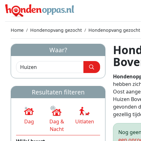
Home
Hondenopvang gezocht
Hondenopvang gezocht
Hond
Waar?
Bove
Hondenopp
hebben zic
Resultaten filteren
Oost aangem
Huizen Bo
gevonden do
gezellig tijd
Dag
Dag &
Uitlaten
Nacht
Nog geen 
een opro