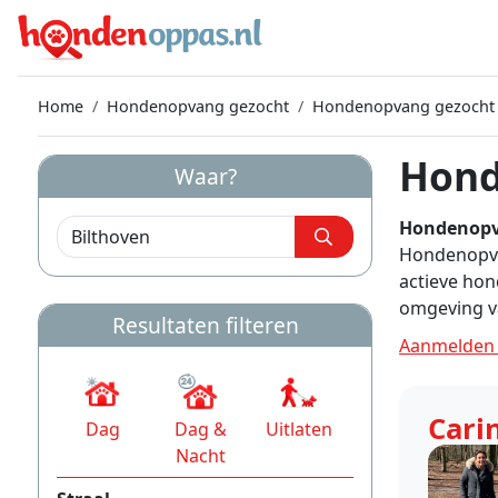
Home
Hondenopvang gezocht
Hondenopvang gezocht 
Hond
Waar?
Hondenopv
Hondenopvan
actieve hon
omgeving va
Resultaten filteren
Aanmelden 
Cari
Dag
Dag &
Uitlaten
Nacht