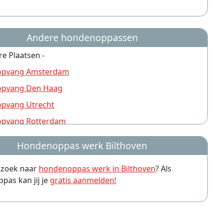
Andere hondenoppassen
re Plaatsen -
pvang Amsterdam
pvang Den Haag
pvang Utrecht
pvang Rotterdam
pvang Nijmegen
Hondenoppas werk Bilthoven
pvang Groningen
p zoek naar
hondenoppas werk in Bilthoven
? Als
pvang Almere
as kan jij je
gratis aanmelden!
pvang Amersfoort
pvang Arnhem