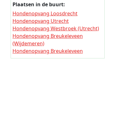
Hondeno
Plaatsen in de buurt:
Hondeno
Hondenopvang Loosdrecht
Hondenopvang Utrecht
Hondeno
Hondenopvang Westbroek (Utrecht)
Hondeno
Hondenopvang Breukeleveen
(Wijdemeren)
Hondeno
Hondenopvang Breukeleveen
Hondeno
(Wijdemeren)
Hondeno
Hondenopvang Groenekan
Hondenopvang Maartensdijk
Hondeno
Hondenopvang Hollandsche Rading
Hondeno
Hondenopvang De Bilt
Hondenopvang Bunnik
Hondeno
Hondeno
Hondeno
Hondeno