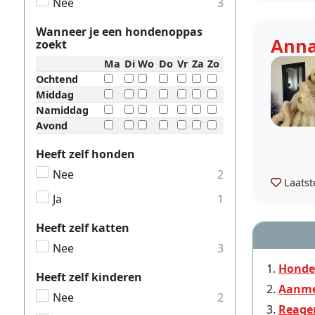
Nee
3
Wanneer je een hondenoppas
Ann
zoekt
Ma
Di
Wo
Do
Vr
Za
Zo
Ochtend
Middag
Namiddag
Avond
Heeft zelf honden
Nee
2
Laatst
Ja
1
Heeft zelf katten
Nee
3
Honde
Heeft zelf kinderen
Aanme
Nee
2
Reage