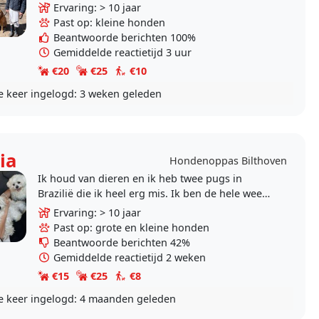
ben opgegroeid met teckels, mijn man heeft
Ervaring: > 10 jaar
vroeger een..
Past op: kleine honden
Beantwoorde berichten 100%
Gemiddelde reactietijd 3 uur
€20
€25
€10
e keer ingelogd:
3 weken geleden
ia
Hondenoppas Bilthoven
Ik houd van dieren en ik heb twee pugs in
Brazilië die ik heel erg mis. Ik ben de hele week
vrij.
Ervaring: > 10 jaar
Past op: grote en kleine honden
Beantwoorde berichten 42%
Gemiddelde reactietijd 2 weken
€15
€25
€8
e keer ingelogd:
4 maanden geleden