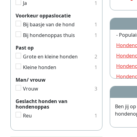
Ja
1
Voorkeur oppaslocatie
Bij baasje van de hond
1
- Populai
Bij hondenoppas thuis
1
Hondeno
Past op
Hondeno
Grote en kleine honden
2
Hondeno
Kleine honden
1
Hondeno
Man/ vrouw
Hondeno
Vrouw
3
Hondeno
Geslacht honden van
Ben jij o
hondenoppas
Hondeno
hondenopp
Reu
1
Hondeno
Hondeno