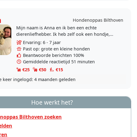
a
Hondenoppas Bilthoven
Mijn naam is Anna en ik ben een echte
dierenliefhebber. Ik heb zelf ook een hondje,
een golden retriever genaamd Finn. Ik haal erg
Ervaring: 6 - 7 jaar
veel plezier uit..
Past op: grote en kleine honden
Beantwoorde berichten 100%
Gemiddelde reactietijd 51 minuten
€25
€50
€15
e keer ingelogd:
4 maanden geleden
Hoe werkt het?
noppas Bilthoven zoeken
lden
ren