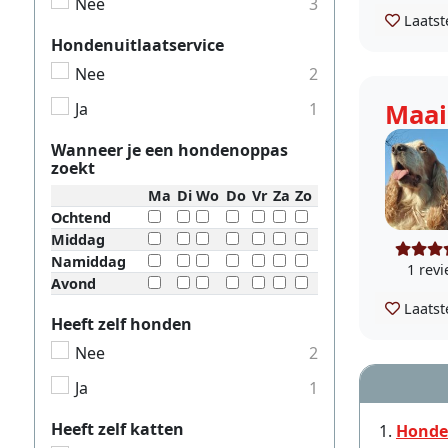
Nee
3
Laatst
Hondenuitlaatservice
Nee
2
Maai
Ja
1
Wanneer je een hondenoppas
zoekt
Ma
Di
Wo
Do
Vr
Za
Zo
Ochtend
Middag
Namiddag
1 rev
Avond
Laatst
Heeft zelf honden
Nee
2
Ja
1
Heeft zelf katten
Honde