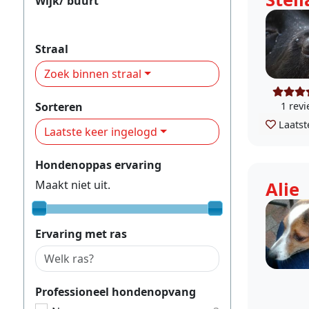
Wijk/ buurt
Zwolsewijk
Straal
Zoek binnen straal
Sorteren
1 rev
Laatst
Laatste keer ingelogd
Hondenoppas ervaring
Maakt niet uit.
Alie
Ervaring met ras
Professioneel hondenopvang