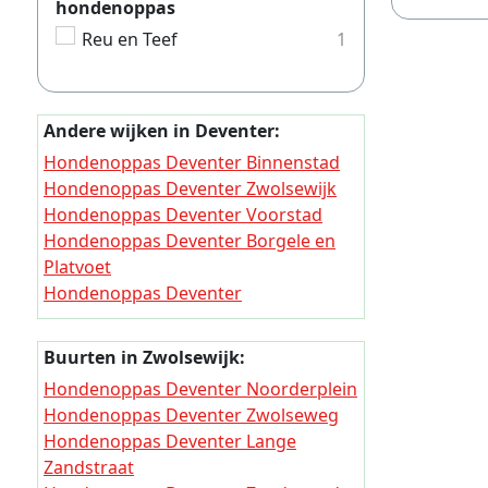
hondenoppas
Hondeno
Reu en Teef
1
Hondeno
Hondeno
Andere wijken in Deventer:
Hondeno
Hondenoppas Deventer Binnenstad
Hondeno
Hondenoppas Deventer Zwolsewijk
Hondeno
Hondenoppas Deventer Voorstad
Hondenoppas Deventer Borgele en
Hondeno
Platvoet
Hondeno
Hondenoppas Deventer
Keizerslanden
Hondeno
Hondenoppas Deventer Rivierenwijk
Hondeno
Buurten in Zwolsewijk:
Hondenoppas Deventer Bergweide
Hondenoppas Deventer Noorderplein
Hondeno
Hondenoppas Deventer Colmschate-
Hondenoppas Deventer Zwolseweg
Noord
Hondeno
Hondenoppas Deventer Lange
Hondenoppas Deventer Colmschate-
Zandstraat
Hondeno
Zuid