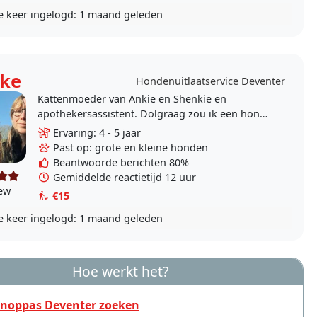
e keer ingelogd:
1 maand geleden
ke
Hondenuitlaatservice Deventer
Kattenmoeder van Ankie en Shenkie en
apothekersassistent. Dolgraag zou ik een hond
willen maar daar heb ik simpelweg geen tijd
Ervaring: 4 - 5 jaar
voor. Vroeger altijd..
Past op: grote en kleine honden
Beantwoorde berichten 80%
Gemiddelde reactietijd 12 uur
iew
€15
e keer ingelogd:
1 maand geleden
Hoe werkt het?
noppas Deventer zoeken