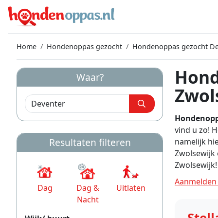
Home
Hondenoppas gezocht
Hondenoppas gezocht De
Hond
Waar?
Zwol
Hondenopp
vind u zo! 
Resultaten filteren
namelijk hi
Zwolsewijk 
Zwolsewijk!
Aanmelden 
Dag
Dag &
Uitlaten
Nacht
Stell