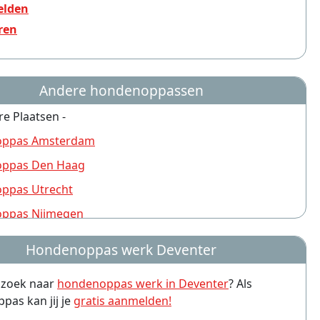
lden
ren
Andere hondenoppassen
re Plaatsen -
ppas Amsterdam
ppas Den Haag
ppas Utrecht
ppas Nijmegen
ppas Rotterdam
Hondenoppas werk Deventer
ppas Groningen
p zoek naar
hondenoppas werk in Deventer
? Als
ppas Almere
as kan jij je
gratis aanmelden!
ppas Amersfoort