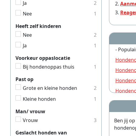
Ja
2
Aanme
Reage
Nee
1
Heeft zelf kinderen
Nee
2
Ja
1
- Populai
Voorkeur oppaslocatie
Hondeno
Bij hondenoppas thuis
1
Hondeno
Past op
Hondeno
Grote en kleine honden
2
Hondeno
Kleine honden
1
Hondeno
Man/ vrouw
Hondeno
Vrouw
3
Ben jij o
Hondeno
hondenopp
Hondeno
Geslacht honden van