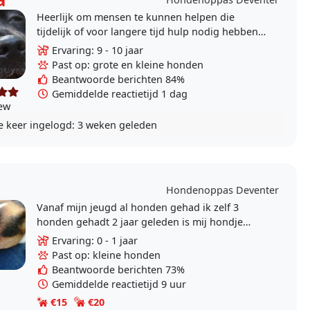
Heerlijk om mensen te kunnen helpen die
tijdelijk of voor langere tijd hulp nodig hebben
bij hun hond(en).. verschillende opleidingen
Ervaring: 9 - 10 jaar
gedaan. Omdat..
Past op: grote en kleine honden
Beantwoorde berichten 84%
Gemiddelde reactietijd 1 dag
iew
e keer ingelogd:
3 weken geleden
Hondenoppas Deventer
Vanaf mijn jeugd al honden gehad ik zelf 3
honden gehadt 2 jaar geleden is mij hondje
overleden het is zo stil in huis heb veel tijd nu
Ervaring: 0 - 1 jaar
om oppasten..
Past op: kleine honden
Beantwoorde berichten 73%
Gemiddelde reactietijd 9 uur
€15
€20