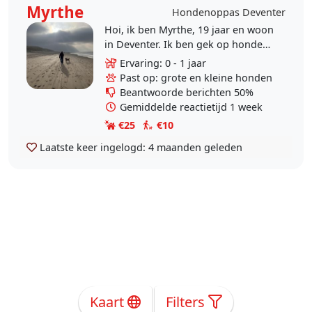
Myrthe
Hondenoppas Deventer
Hoi, ik ben Myrthe, 19 jaar en woon
in Deventer. Ik ben gek op honden
en heb zelf 1 hond thuis. Naast
Ervaring: 0 - 1 jaar
mijn studie wil ik graag iets
Past op: grote en kleine honden
bijverdienen..
Beantwoorde berichten 50%
Gemiddelde reactietijd 1 week
€25
€10
Laatste keer ingelogd:
4 maanden geleden
Kaart
Filters