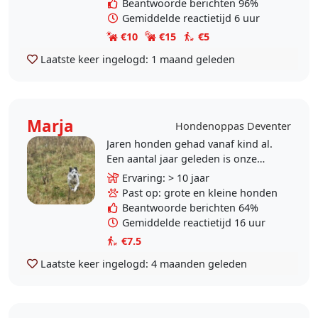
Beantwoorde berichten 96%
reutjes..
Gemiddelde reactietijd 6 uur
€10
€15
€5
Laatste keer ingelogd:
1 maand geleden
Marja
Hondenoppas Deventer
Jaren honden gehad vanaf kind al.
Een aantal jaar geleden is onze
laatste hond, kruising dalmaat
Ervaring: > 10 jaar
overleden op 15 jarige leeftijd.
Past op: grote en kleine honden
Voorlopig zelf geen..
Beantwoorde berichten 64%
Gemiddelde reactietijd 16 uur
€7.5
Laatste keer ingelogd:
4 maanden geleden