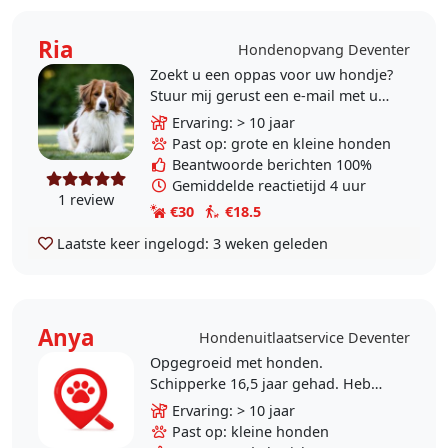
Ria
Hondenopvang Deventer
Zoekt u een oppas voor uw hondje?
Stuur mij gerust een e-mail met uw
wensen en voorkeuren. Dan kijk ik
Ervaring: > 10 jaar
graag of we iets voor elkaar
Past op: grote en kleine honden
kunnen betekenen...
Beantwoorde berichten 100%
Gemiddelde reactietijd 4 uur
1 review
€30
€18.5
Laatste keer ingelogd:
3 weken geleden
Anya
Hondenuitlaatservice Deventer
Opgegroeid met honden.
Schipperke 16,5 jaar gehad. Heb
zelf nu een Boomer Spot 2015 en
Ervaring: > 10 jaar
sinds een jaar een Griekse
Past op: kleine honden
ondeugd Yassou 2019. Beide