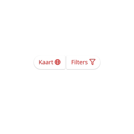
Kaart
Filters
Over Ons
Privacy
Voorwaarden
Tarieven
Help
Volg ons!