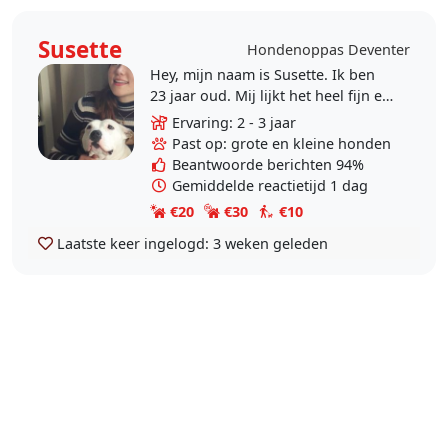
Susette
Hondenoppas Deventer
Hey, mijn naam is Susette. Ik ben
23 jaar oud. Mij lijkt het heel fijn en
leuk om je te helpen! Ik ben dol op
Ervaring: 2 - 3 jaar
honden. Mijn moeder heeft een..
Past op: grote en kleine honden
Beantwoorde berichten 94%
Gemiddelde reactietijd 1 dag
€20
€30
€10
Laatste keer ingelogd:
3 weken geleden