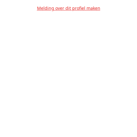
Melding over dit profiel maken
Over Ons
Privacy
Voorwaarden
Tarieven
Help
Volg ons!