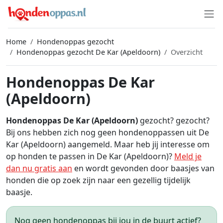
Home
Hondenoppas gezocht
Hondenoppas gezocht De Kar (Apeldoorn)
Overzicht
Hondenoppas De Kar
(Apeldoorn)
Hondenoppas De Kar (Apeldoorn)
gezocht? gezocht?
Bij ons hebben zich nog geen hondenoppassen uit De
Kar (Apeldoorn) aangemeld. Maar heb jij interesse om
op honden te passen in De Kar (Apeldoorn)?
Meld je
dan nu gratis aan
en wordt gevonden door baasjes van
honden die op zoek zijn naar een gezellig tijdelijk
baasje.
Nog geen hondenoppas bij jou in de buurt actief?