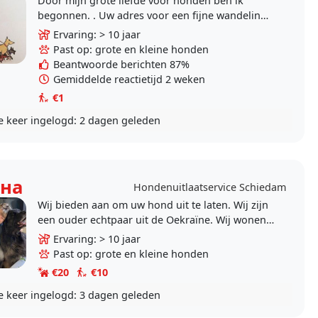
Door mijn grote liefde voor honden ben ik
begonnen. . Uw adres voor een fijne wandeling.
Met tijd en aandacht zoals uw hond het .nodig..
Ervaring: > 10 jaar
Past op: grote en kleine honden
Beantwoorde berichten 87%
Gemiddelde reactietijd 2 weken
€1
e keer ingelogd:
2 dagen geleden
ана
Hondenuitlaatservice Schiedam
Wij bieden aan om uw hond uit te laten. Wij zijn
een ouder echtpaar uit de Oekraïne. Wij wonen
in Schiedam. Wij zullen uw huisdier met zorg
Ervaring: > 10 jaar
en..
Past op: grote en kleine honden
€20
€10
e keer ingelogd:
3 dagen geleden