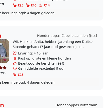
ews
€25
€40
€14
e keer ingelogd:
4 dagen geleden
a
Hondenoppas Capelle aan den IJssel
Wij, Henk en Anita, hebben jarenlang een Duitse
Staande gehad (17 jaar oud geworden) en
missen toch zo nu en dan een hond om ons
Ervaring: > 10 jaar
heen. We hebben wel..
Past op: grote en kleine honden
Beantwoorde berichten 99%
Gemiddelde reactietijd 9 uur
iews
€25
e keer ingelogd:
4 dagen geleden
on
Hondenoppas Rotterdam