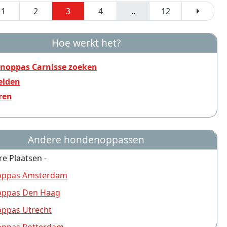
1
2
3
4
..
12
Hoe werkt het?
noppas Carnisse zoeken
lden
ren
Andere hondenoppassen
re Plaatsen -
ppas Amsterdam
ppas Den Haag
ppas Utrecht