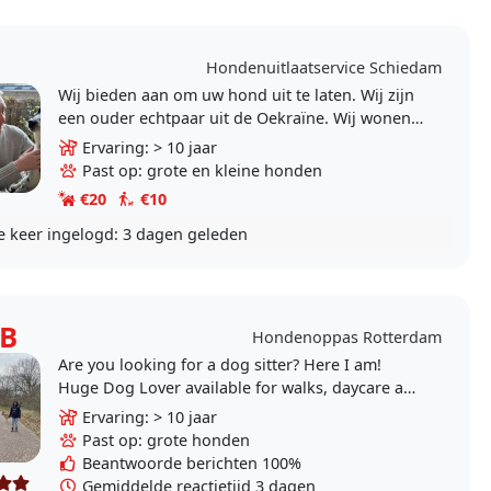
Hondenuitlaatservice Schiedam
Wij bieden aan om uw hond uit te laten. Wij zijn
een ouder echtpaar uit de Oekraïne. Wij wonen
in Schiedam. Wij zullen uw huisdier met zorg
Ervaring: > 10 jaar
en..
Past op: grote en kleine honden
€20
€10
e keer ingelogd:
3 dagen geleden
 B
Hondenoppas Rotterdam
Are you looking for a dog sitter? Here I am!
Huge Dog Lover available for walks, daycare and
overnights at my place. I am flexible and reliable
Ervaring: > 10 jaar
and..
Past op: grote honden
Beantwoorde berichten 100%
Gemiddelde reactietijd 3 dagen