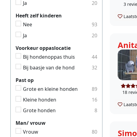
Ja
20
3 revi
Heeft zelf kinderen
Laatst
Nee
93
Ja
20
Anit
Voorkeur oppaslocatie
Bij hondenoppas thuis
44
Bij baasje van de hond
32
Past op
Grote en kleine honden
89
18 rev
Kleine honden
16
Laatst
Grote honden
8
Man/ vrouw
Sim
Vrouw
80