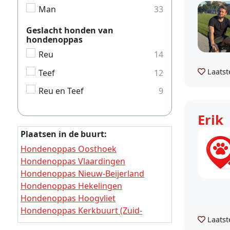
Man
33
Geslacht honden van
hondenoppas
Reu
14
Laatst
Teef
12
Reu en Teef
9
Erik
Plaatsen in de buurt:
Hondenoppas Oosthoek
Hondenoppas Vlaardingen
Hondenoppas Nieuw-Beijerland
Hondenoppas Hekelingen
Hondenoppas Hoogvliet
Hondenoppas Kerkbuurt (Zuid-
Laatst
Holland)