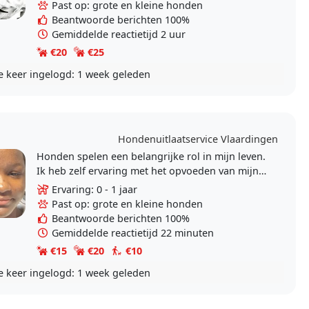
Past op: grote en kleine honden
Beantwoorde berichten 100%
Gemiddelde reactietijd 2 uur
€20
€25
e keer ingelogd:
1 week geleden
Hondenuitlaatservice Vlaardingen
Honden spelen een belangrijke rol in mijn leven.
Ik heb zelf ervaring met het opvoeden van mijn
eigen twee honden en het uitlaten van honden
Ervaring: 0 - 1 jaar
van..
Past op: grote en kleine honden
Beantwoorde berichten 100%
Gemiddelde reactietijd 22 minuten
€15
€20
€10
e keer ingelogd:
1 week geleden