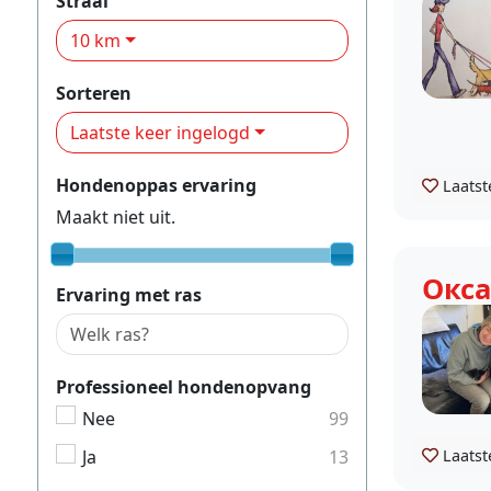
Straal
10 km
Sorteren
Laatste keer ingelogd
Hondenoppas ervaring
Laatst
Maakt niet uit.
Окс
Ervaring met ras
Professioneel hondenopvang
Nee
99
Ja
13
Laatst