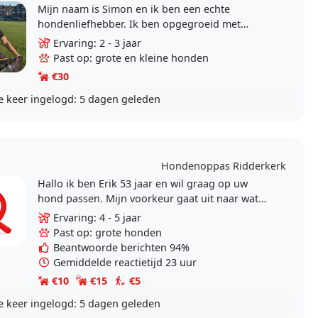
Mijn naam is Simon en ik ben een echte
hondenliefhebber. Ik ben opgegroeid met
honden in huis, waardoor de omgang met
Ervaring: 2 - 3 jaar
honden voor mij heel natuurlijk..
Past op: grote en kleine honden
€30
e keer ingelogd:
5 dagen geleden
Hondenoppas Ridderkerk
Hallo ik ben Erik 53 jaar en wil graag op uw
hond passen. Mijn voorkeur gaat uit naar wat
grotere honden. Heb zelf 11 jaar een rottweiler
Ervaring: 4 - 5 jaar
gehad waar..
Past op: grote honden
Beantwoorde berichten 94%
Gemiddelde reactietijd 23 uur
€10
€15
€5
e keer ingelogd:
5 dagen geleden