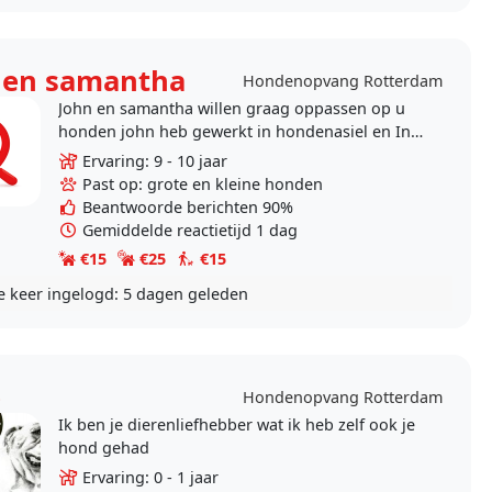
 en samantha
Hondenopvang Rotterdam
John en samantha willen graag oppassen op u
honden john heb gewerkt in hondenasiel en In
trainen centrum voor honden en me stief ma
Ervaring: 9 - 10 jaar
had een..
Past op: grote en kleine honden
Beantwoorde berichten 90%
Gemiddelde reactietijd 1 dag
€15
€25
€15
e keer ingelogd:
5 dagen geleden
e
Hondenopvang Rotterdam
Ik ben je dierenliefhebber wat ik heb zelf ook je
hond gehad
Ervaring: 0 - 1 jaar