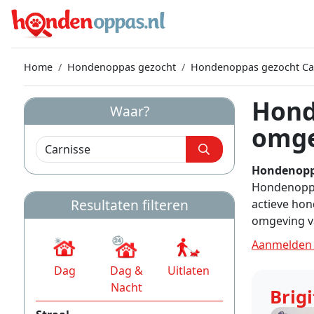
Home
Hondenoppas gezocht
Hondenoppas gezocht Ca
Hond
Waar?
omge
Hondenopp
Hondenoppas
Resultaten filteren
actieve hon
omgeving v
Aanmelden 
Dag
Dag &
Uitlaten
Nacht
Brigi