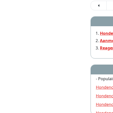
Honde
Aanme
Reage
- Populai
Hondeno
Hondeno
Hondeno