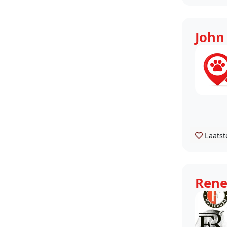
Hondenoppas Pernis
Hondenoppas Zinkweg
Hondenoppas Poortugaal
John
Hondenoppas Beerenplaat
Laatst
Ren