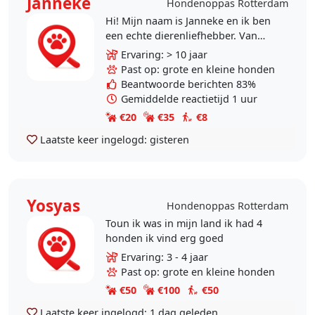
Janneke
Hondenoppas Rotterdam
Hi! Mijn naam is Janneke en ik ben
een echte dierenliefhebber. Van
kleins af aan hebben wij thuis altijd
Ervaring: > 10 jaar
honden gehad en toen ik ging
Past op: grote en kleine honden
studeren paste..
Beantwoorde berichten 83%
Gemiddelde reactietijd 1 uur
€20
€35
€8
Laatste keer ingelogd:
gisteren
Yosyas
Hondenoppas Rotterdam
Toun ik was in mijn land ik had 4
honden ik vind erg goed
Ervaring: 3 - 4 jaar
Past op: grote en kleine honden
€50
€100
€50
Laatste keer ingelogd:
1 dag geleden