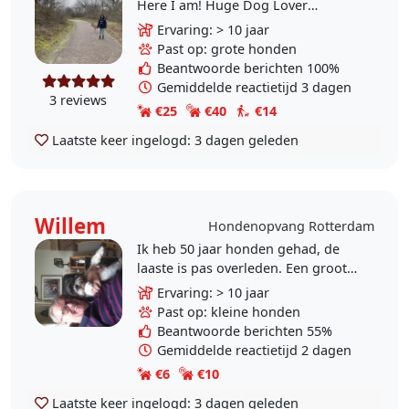
Here I am! Huge Dog Lover
available for walks, daycare and
Ervaring: > 10 jaar
overnights at my place. I am
Past op: grote honden
flexible and reliable and..
Beantwoorde berichten 100%
Gemiddelde reactietijd 3 dagen
3 reviews
€25
€40
€14
Laatste keer ingelogd:
3 dagen geleden
Willem
Hondenopvang Rotterdam
Ik heb 50 jaar honden gehad, de
laaste is pas overleden. Een groot
gemis ik ben nu te oud voor een
Ervaring: > 10 jaar
andere, ik zou wel een paar dagen
Past op: kleine honden
op willen passen..
Beantwoorde berichten 55%
Gemiddelde reactietijd 2 dagen
€6
€10
Laatste keer ingelogd:
3 dagen geleden