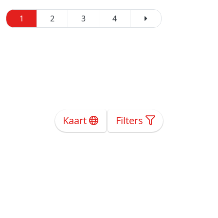
1
2
3
4
Kaart
Filters
Over Ons
Privacy
Voorwaarden
Tarieven
Help