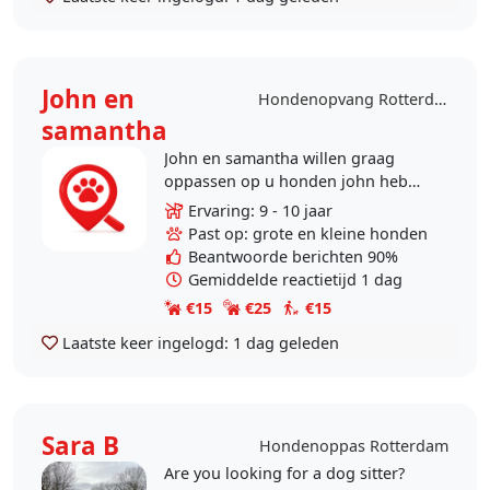
John en
Hondenopvang Rotterdam
samantha
John en samantha willen graag
oppassen op u honden john heb
gewerkt in hondenasiel en In
Ervaring: 9 - 10 jaar
trainen centrum voor honden en
Past op: grote en kleine honden
me stief ma had een..
Beantwoorde berichten 90%
Gemiddelde reactietijd 1 dag
€15
€25
€15
Laatste keer ingelogd:
1 dag geleden
Sara B
Hondenoppas Rotterdam
Are you looking for a dog sitter?