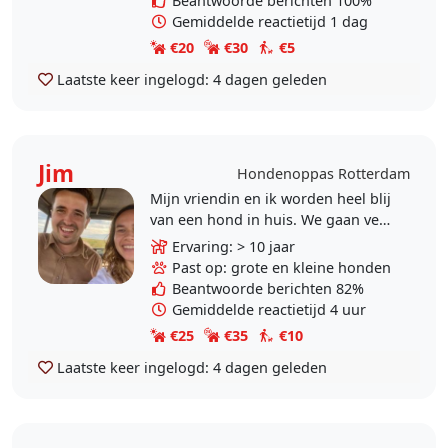
Beantwoorde berichten 100%
Gemiddelde reactietijd 1 dag
€20
€30
€5
Laatste keer ingelogd:
4 dagen geleden
Jim
Hondenoppas Rotterdam
Mijn vriendin en ik worden heel blij
van een hond in huis. We gaan veel
met de oppashond naar buiten en
Ervaring: > 10 jaar
vinden het leuk om met ze te
Past op: grote en kleine honden
spelen. Op deze..
Beantwoorde berichten 82%
Gemiddelde reactietijd 4 uur
€25
€35
€10
Laatste keer ingelogd:
4 dagen geleden