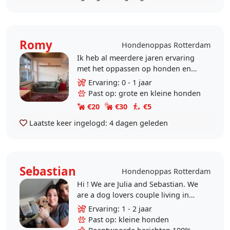
Romy
Hondenoppas Rotterdam
Ik heb al meerdere jaren ervaring
met het oppassen op honden en
katten en vind het ontzettend leuk
Ervaring: 0 - 1 jaar
om dieren de aandacht, zorg en
Past op: grote en kleine honden
liefde te geven die..
€20
€30
€5
Laatste keer ingelogd:
4 dagen geleden
Sebastian
Hondenoppas Rotterdam
Hi ! We are Julia and Sebastian. We
are a dog lovers couple living in
Rotterdam. We have experience
Ervaring: 1 - 2 jaar
with pets and we would love to
Past op: kleine honden
help you take care..