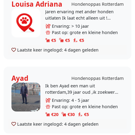
Louisa Adriana
Hondenoppas Rotterdam
Jaren ervaring met ander honden
uitlaten Ik laat echt alleen uit !
Gezien het feit met een hond 🐶 en
Ervaring: > 10 jaar
een kat 🐱 thuis
Past op: grote en kleine honden
€5
€5
€5
Laatste keer ingelogd:
4 dagen geleden
Ayad
Hondenoppas Rotterdam
Ik ben Ayad een man uit
rotterdam,39 jaar oud ,ik zoekwerk
als hondenoppas, ik heb ervaring.
Ervaring: 4 - 5 jaar
Ons hondje is pas overleden en
Past op: grote en kleine honden
daarom naast mijn werk..
€20
€30
€5
Laatste keer ingelogd:
4 dagen geleden