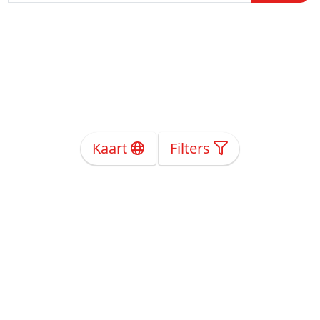
Kaart
Filters
Over Ons
Privacy
Voorwaarden
Tarieven
Help
Volg ons!