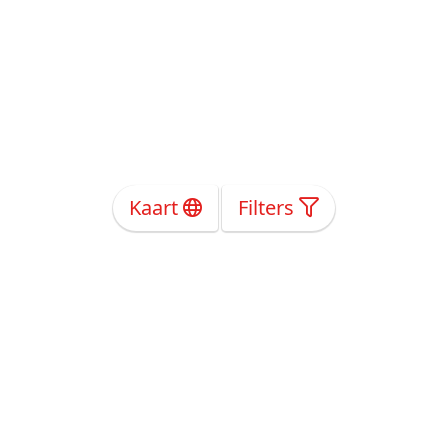
Kaart
Filters
Over Ons
Privacy
Voorwaarden
Tarieven
Help
Volg ons!