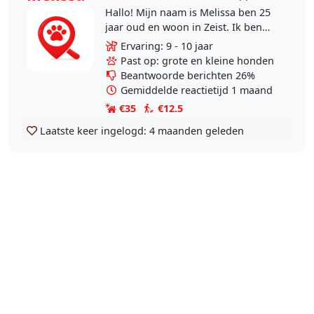
Hallo! Mijn naam is Melissa ben 25
jaar oud en woon in Zeist. Ik ben
afgestudeerd als paraveterinair en
Ervaring: 9 - 10 jaar
heb hierbij ook een diploma van..
Past op: grote en kleine honden
Beantwoorde berichten 26%
Gemiddelde reactietijd 1 maand
€35
€12.5
Laatste keer ingelogd:
4 maanden geleden