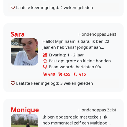
Laatste keer ingelogd:
2 weken geleden
Sara
Hondenoppas Zeist
Hallo! Mijn naam is Sara, ik ben 22
jaar en heb vanaf jongs af aan
honden thuis gehad en ben altijd
Ervaring: 1 - 2 jaar
omringd door dieren, zoals
Past op: grote en kleine honden
honden, katten,..
Beantwoorde berichten 0%
€40
€55
€15
Laatste keer ingelogd:
3 weken geleden
Monique
Hondenoppas Zeist
Ik ben opgegroeid met teckels. Ik
heb momenteel zelf een Maltipoo