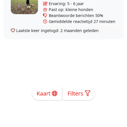
reu van 9 jaar (nu 4 jaar bij mij en
Ervaring: 5 - 6 jaar
van de verlatingsangst af
Past op: kleine honden
geholpen). Ik vind..
Beantwoorde berichten 50%
Gemiddelde reactietijd 27 minuten
Laatste keer ingelogd:
2 maanden geleden
Kaart
Filters