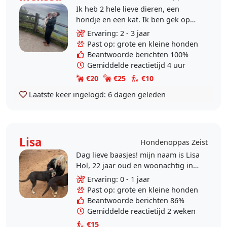
Ik heb 2 hele lieve dieren, een
hondje en een kat. Ik ben gek op
dieren. Ik werk daarnaast thuis en
Ervaring: 2 - 3 jaar
heb dus veel tijd voor dieren en
Past op: grote en kleine honden
lekker met ze te..
Beantwoorde berichten 100%
Gemiddelde reactietijd 4 uur
€20
€25
€10
Laatste keer ingelogd:
6 dagen geleden
Lisa
Hondenoppas Zeist
Dag lieve baasjes! mijn naam is Lisa
Hol, 22 jaar oud en woonachtig in
Zeist. ik werk momenteel in de
Ervaring: 0 - 1 jaar
ouderenzorg en volg daarnaast een
Past op: grote en kleine honden
thuis studie..
Beantwoorde berichten 86%
Gemiddelde reactietijd 2 weken
€15