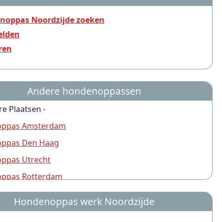
noppas Noordzijde zoeken
lden
ren
Andere hondenoppassen
re Plaatsen -
ppas Amsterdam
ppas Den Haag
ppas Utrecht
ppas Rotterdam
ppas Nijmegen
Hondenoppas werk Noordzijde
ppas Groningen