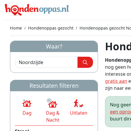
Home
Hondenoppas gezocht
Hondenoppas gezocht No
Hond
Waar?
Hondenopp
nog geen h
interesse o
gratis aan
e
Resultaten filteren
zijn naar ee
Nog geen 
een opro
Dag
Dag &
Uitlaten
buurt dir
Nacht