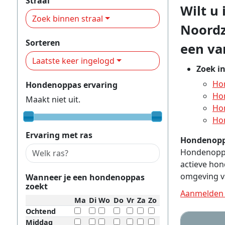
Straal
Wilt u
Zoek binnen straal
Noordz
Sorteren
een va
Laatste keer ingelogd
Zoek i
Ho
Hondenoppas ervaring
Ho
Maakt niet uit.
Ho
Ho
Ervaring met ras
Hondenopp
Hondenoppas
actieve hon
omgeving v
Wanneer je een hondenoppas
zoekt
Aanmelden 
Ma
Di
Wo
Do
Vr
Za
Zo
Ochtend
Middag