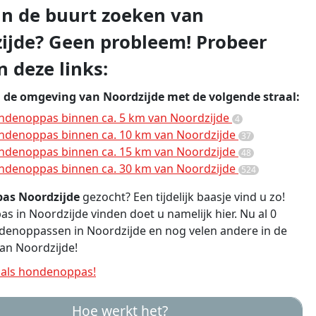
 in de buurt zoeken van
ijde? Geen probleem! Probeer
n deze links:
n de omgeving van Noordzijde met de volgende straal:
ndenoppas binnen ca. 5 km van Noordzijde
4
ndenoppas binnen ca. 10 km van Noordzijde
37
ndenoppas binnen ca. 15 km van Noordzijde
48
ndenoppas binnen ca. 30 km van Noordzijde
524
as Noordzijde
gezocht? Een tijdelijk baasje vind u zo!
 in Noordzijde vinden doet u namelijk hier. Nu al 0
denoppassen in Noordzijde en nog velen andere in de
an Noordzijde!
als hondenoppas!
Hoe werkt het?