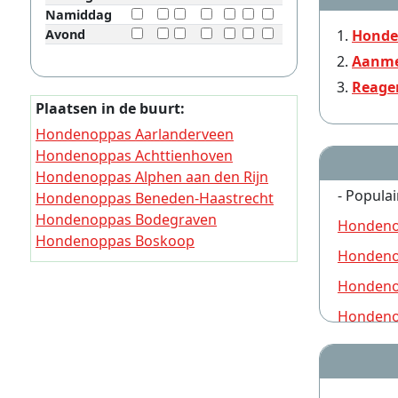
Namiddag
Avond
Honde
Aanme
Reage
Plaatsen in de buurt:
Hondenoppas Aarlanderveen
Hondenoppas Achttienhoven
Hondenoppas Alphen aan den Rijn
- Populai
Hondenoppas Beneden-Haastrecht
Hondenoppas Bodegraven
Hondeno
Hondenoppas Boskoop
Hondeno
Hondenoppas Boven-Haastrecht
Hondenoppas De Bree
Hondeno
Hondenoppas Driebruggen
Hondeno
Hondenoppas Gouda
Hondeno
Hondeno