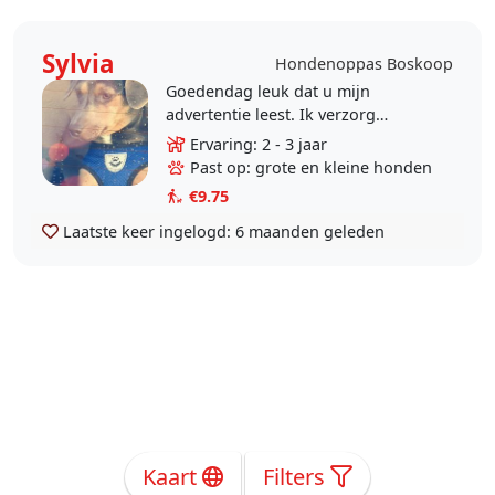
Sylvia
Hondenoppas Boskoop
Goedendag leuk dat u mijn
advertentie leest. Ik verzorg
individuele wandelingen met uw
Ervaring: 2 - 3 jaar
hond. Ik doe dit inmiddels "alweer"
Past op: grote en kleine honden
2jr en met veel..
€9.75
Laatste keer ingelogd:
6 maanden geleden
Kaart
Filters