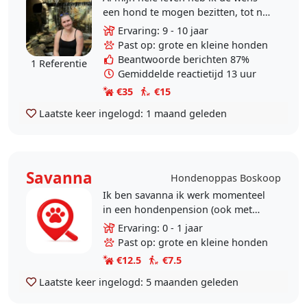
een hond te mogen bezitten, tot nu
toe is dat nog niet gelukt. Wel is
Ervaring: 9 - 10 jaar
het mij gelukt om mijn opleiding
Past op: grote en kleine honden
tot..
Beantwoorde berichten 87%
1 Referentie
Gemiddelde reactietijd 13 uur
€35
€15
Laatste keer ingelogd:
1 maand geleden
Savanna
Hondenoppas Boskoop
Ik ben savanna ik werk momenteel
in een hondenpension (ook met
buitenlandse honden) maar ik zoek
Ervaring: 0 - 1 jaar
er nog iets bij voor de vrije dagen
Past op: grote en kleine honden
ik ben zeker..
€12.5
€7.5
Laatste keer ingelogd:
5 maanden geleden