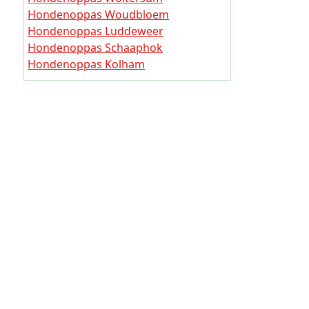
Hondeno
Hondenoppas Woudbloem
Hondenoppas Luddeweer
Hondeno
Hondenoppas Schaaphok
Hondeno
Hondenoppas Kolham
Hondenoppas Hoogezand
Hondeno
Hondenoppas Wittewierum
Hondeno
Hondenoppas Nieuwe Compagnie
Hondeno
Hondenoppas Ruiten
Hondeno
Hondeno
Hondeno
Hondeno
Hondeno
Hondenop
Hondeno