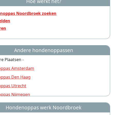
Hoe werkt het?
noppas Noordbroek zoeken
lden
ren
Andere hondenoppassen
re Plaatsen -
ppas Amsterdam
ppas Den Haag
ppas Utrecht
ppas Nijmegen
ppas Rotterdam
Hondenoppas werk Noordbroek
ppas Groningen