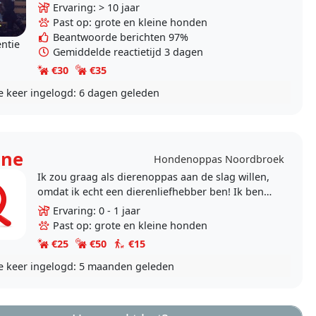
veel zin in maar helaas moet ik dan veel van
Ervaring: > 10 jaar
mijn..
Past op: grote en kleine honden
Beantwoorde berichten 97%
entie
Gemiddelde reactietijd 3 dagen
€30
€35
e keer ingelogd:
6 dagen geleden
ine
Hondenoppas Noordbroek
Ik zou graag als dierenoppas aan de slag willen,
omdat ik echt een dierenliefhebber ben! Ik ben
opgegroeid met honden, katten en vele
Ervaring: 0 - 1 jaar
soorten..
Past op: grote en kleine honden
€25
€50
€15
e keer ingelogd:
5 maanden geleden