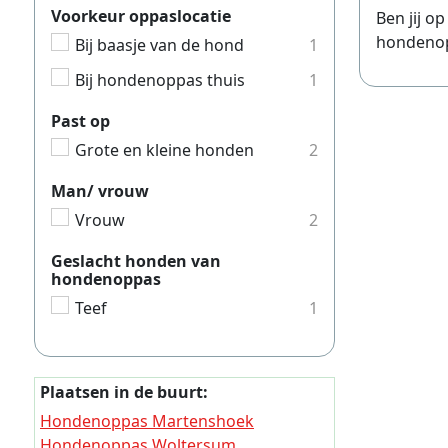
Voorkeur oppaslocatie
Ben jij o
Hondeno
hondenopp
Bij baasje van de hond
1
Hondeno
Bij hondenoppas thuis
1
Hondeno
Past op
Hondeno
Grote en kleine honden
2
Hondeno
Man/ vrouw
Hondeno
Vrouw
2
Hondeno
Hondeno
Geslacht honden van
hondenoppas
Hondeno
Teef
1
Hondeno
Hondeno
Plaatsen in de buurt:
Hondeno
Hondenoppas Martenshoek
Hondeno
Hondenoppas Woltersum