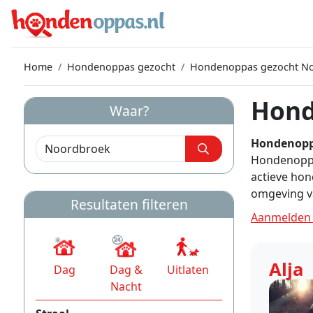
Home
Hondenoppas gezocht
Hondenoppas gezocht N
Hond
Waar?
Hondenopp
Hondenoppas
actieve ho
omgeving v
Resultaten filteren
Aanmelden 
Alja
Dag
Dag &
Uitlaten
Nacht