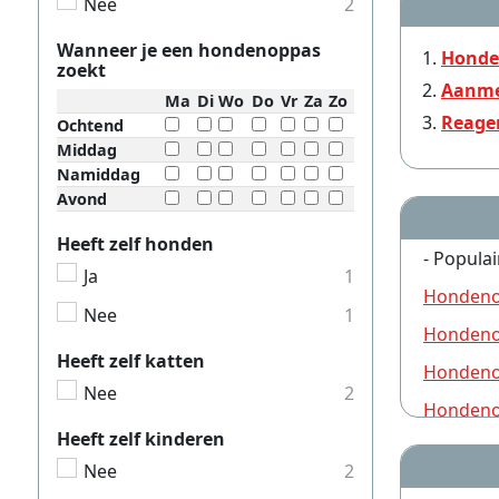
Nee
2
Wanneer je een hondenoppas
Honde
zoekt
Aanme
Ma
Di
Wo
Do
Vr
Za
Zo
Reage
Ochtend
Middag
Namiddag
Avond
Heeft zelf honden
- Populai
Ja
1
Hondeno
Nee
1
Hondeno
Heeft zelf katten
Hondeno
Nee
2
Hondeno
Heeft zelf kinderen
Hondeno
Nee
2
Hondeno