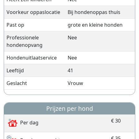
Voorkeur oppaslocatie
Bij hondenoppas thuis
Past op
grote en kleine honden
Professionele
Nee
hondenopvang
Hondenuitlaatservice
Nee
Leeftijd
41
Geslacht
Vrouw
Prijzen per hond
€ 30
Per dag
€ 35