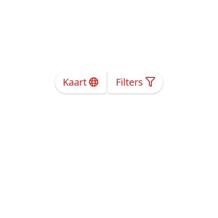
Kaart
Filters
Over Ons
Privacy
Voorwaarden
Tarieven
Help
Volg ons!