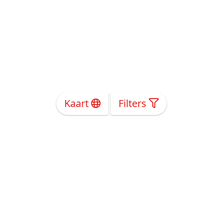
Kaart
Filters
Over Ons
Privacy
Voorwaarden
Tarieven
Help
Volg ons!