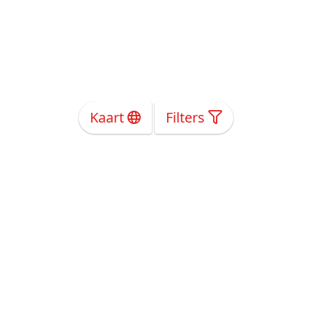
Kaart
Filters
Over Ons
Privacy
Voorwaarden
Tarieven
Help
Volg ons!