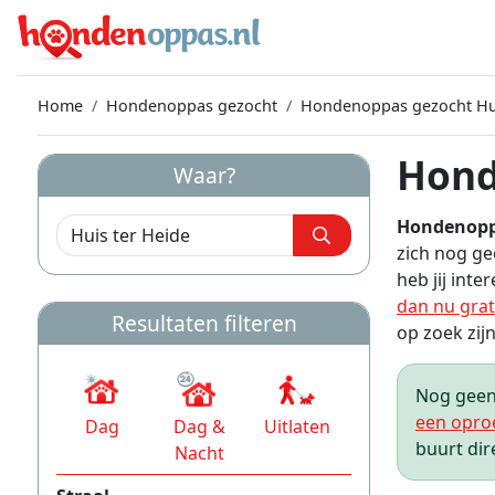
Home
Hondenoppas gezocht
Hondenoppas gezocht Hui
Hond
Waar?
Hondenoppa
zich nog g
heb jij int
dan nu grat
Resultaten filteren
op zoek zijn
Nog geen 
een opro
Dag
Dag &
Uitlaten
buurt dir
Nacht