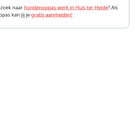
p zoek naar
hondenoppas werk in Huis ter Heide
? Als
ppas Almere
as kan jij je
gratis aanmelden!
ppas Amersfoort
ppas Arnhem
ppas Leiden
ppas Zwolle
ppas Eindhoven
ppas Breda
ppas Haarlem
ppas Apeldoorn
ppas Tilburg
ppas Hoofddorp
ppas Ede
ppas Purmerend