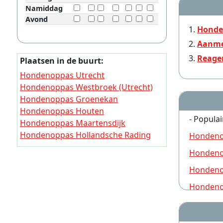
Namiddag
Avond
Honde
Aanme
Reage
Plaatsen in de buurt:
Hondenoppas Utrecht
Hondenoppas Westbroek (Utrecht)
Hondenoppas Groenekan
Hondenoppas Houten
- Populai
Hondenoppas Maartensdijk
Hondenoppas Hollandsche Rading
Hondeno
Hondenoppas De Bilt
Hondeno
Hondenoppas Bunnik
Hondeno
Hondenoppas Bilthoven
Hondenoppas Zeist
Hondeno
Hondeno
Hondeno